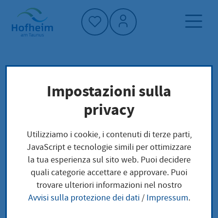
Home"
Pagina iniziale
Cultura, sport e turismo
Impostazioni sulla
DistrettoCittàEstate 2026
Cultura urbana
privacy
DistrettoCittàEstate
Utilizziamo i cookie, i contenuti di terze parti,
JavaScript e tecnologie simili per ottimizzare
2026
la tua esperienza sul sito web. Puoi decidere
quali categorie accettare e approvare. Puoi
trovare ulteriori informazioni nel nostro
Avvisi sulla protezione dei dati
/
Impressum
.
Die Kreisstadt-Sommer-