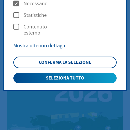
O
Broschüre ist da - hier
Necessario
p
herunterladen
Statistiche
z
Contenuto
i
esterno
o
Mostra ulteriori dettagli
n
i
CONFERMA LA SELEZIONE
SELEZIONA TUTTO