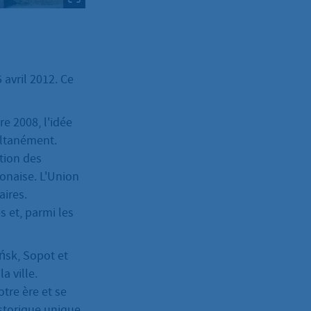
 avril 2012. Ce
re 2008, l'idée
ultanément.
tion des
onaise. L'Union
aires.
s et, parmi les
ańsk, Sopot et
a ville.
tre ère et se
istorique unique