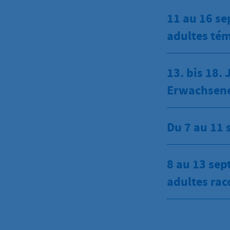
11 au 16 se
adultes té
13. bis 18.
Erwachsene
Du 7 au 11 
8 au 13 sep
adultes rac