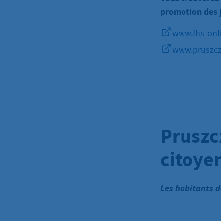
promotion des 
www.fhs-onl
www.pruszcz
Pruszc
citoye
Les habitants d