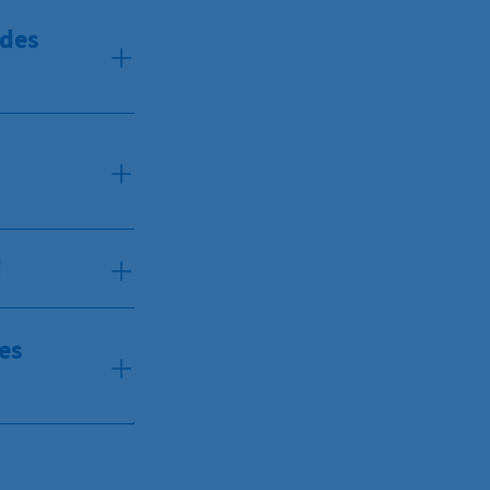
 des
i
es