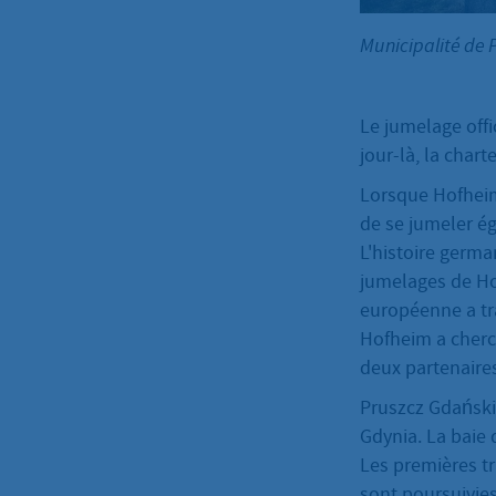
Municipalité de 
Le jumelage offic
jour-là, la char
Lorsque Hofheim 
de se jumeler ég
L'histoire germ
jumelages de Ho
européenne a tra
Hofheim a cherch
deux partenaires
Pruszcz Gdański 
Gdynia. La baie 
Les premières tr
sont poursuivies