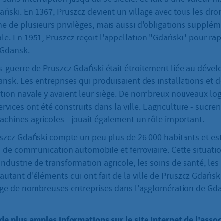
ński. En 1367, Pruszcz devient un village avec tous les droit
 de plusieurs privilèges, mais aussi d'obligations suppléme
ale. En 1951, Pruszcz reçoit l'appellation "Gdański" pour rap
 Gdansk.
ès-guerre de Pruszcz Gdański était étroitement liée au dév
ansk. Les entreprises qui produisaient des installations et 
ction navale y avaient leur siège. De nombreux nouveaux lo
rvices ont été construits dans la ville. L'agriculture - sucrerie
achines agricoles - jouait également un rôle important.
uszcz Gdański compte un peu plus de 26 000 habitants et e
de communication automobile et ferroviaire. Cette situatio
'industrie de transformation agricole, les soins de santé, les 
 autant d'éléments qui ont fait de la ville de Pruszcz Gdańsk
siège de nombreuses entreprises dans l'agglomération de Gd
de plus amples informations sur le site Internet de l'asso