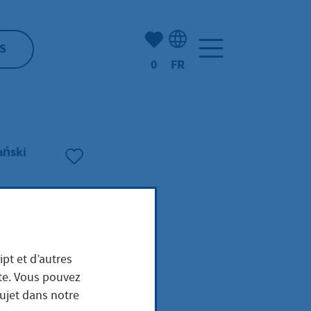
Nombre d'éléments mis en s
S
0
FR
Sélection de la langue: F
ański
ipt et d’autres
ite. Vous pouvez
sujet dans notre