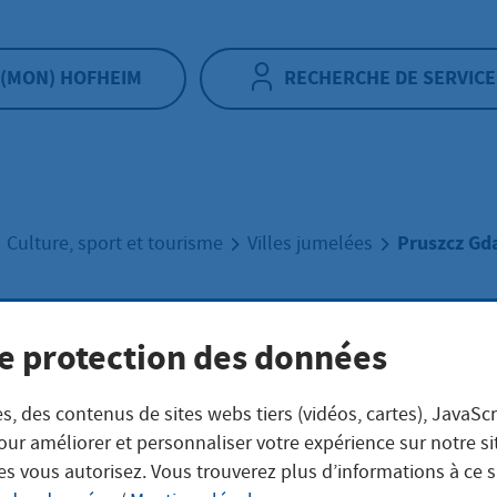
(MON) HOFHEIM
RECHERCHE DE SERVICE
Pruszcz Gd
Culture, sport et tourisme
Villes jumelées
zcz Gdański
e protection des données
s, des contenus de sites webs tiers (vidéos, cartes), JavaScr
our améliorer et personnaliser votre expérience sur notre s
es vous autorisez. Vous trouverez plus d’informations à ce 