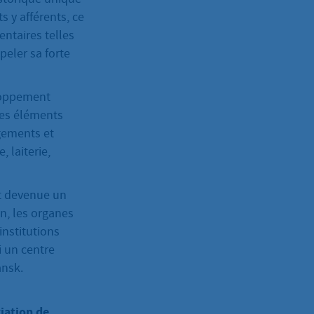
s y afférents, ce
ntaires telles
peler sa forte
eloppement
des éléments
gements et
, laiterie,
st devenue un
n, les organes
institutions
i un centre
ansk.
ciation de