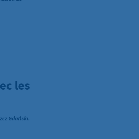
ec les
szcz Gdański.