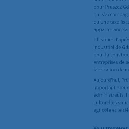
pour Pruszcz Gda
qui s'accompagne
qu'une taxe fisc
appartenance à
L'histoire d'apr
industriel de Gd
pour la constru
entreprises de se
fabrication de m
Aujourd'hui, Pr
important nœud 
administratifs, l
culturelles sont
agricole et le 
Vous trouverez 