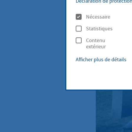
Déclaration de protectio
O
Nécessaire
p
Statistiques
t
Contenu
i
extérieur
o
Afficher plus de détails
n
s