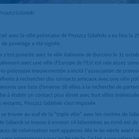
Pruszcz Gdanski
iel avec la ville polonaise de Pruszcz Gdański a eu lieu le 25
te de jumelage a été signée.
s'est jumelée avec la ville italienne de Buccino le 31 octob
alement avec une ville d'Europe de l'Est est née assez sim
ano-polonaise mouvementée a incité l'association de promo
fheim à rechercher des contacts amicaux avec une ville pol
nsmis une liste d'environ 50 villes à la recherche de parten
é à établir un contact plus étroit avec huit villes intéressée
 restants, Pruszcz Gdański s'est imposée.
se trouve au sud de la "triple ville" avec les centres de Gd
de Gdansk se trouve à environ 14 kilomètres au nord-est de l
aces de colonisation sont apparues dès le 6e siècle avant no
 sans interruption jusqu'au 9e siècle. Ce fait a une valeur h