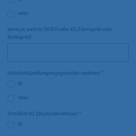
nein
wenn ja, welche (SGB II oder XII, Elterngeld oder
Wohngeld)
Unterhaltszahlungen gegenüber anderen
*
ja
nein
Zertifikat B1 (Deutschkentnisse)
*
ja