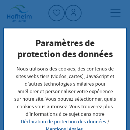
Accueil"
Paramètres de
Page d'accueil
Vivre à Hofheim
protection des données
Société et affaires sociales
Migration
Nous utilisons des cookies, des contenus de
Formular zur Einbürgerung
Naturalisation
sites webs tiers (vidéos, cartes), JavaScript et
d’autres technologies similaires pour
Formular zur
améliorer et personnaliser votre expérience
sur notre site. Vous pouvez sélectionner, quels
Einbürgerung
cookies vous autorisez. Vous trouverez plus
d’informations à ce sujet dans notre
Déclaration de protection des données
/
Mentions légales
.