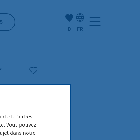
Nombre d'éléments mis en s
S
0
FR
Sélection de la langue: F
ipt et d’autres
ite. Vous pouvez
sujet dans notre