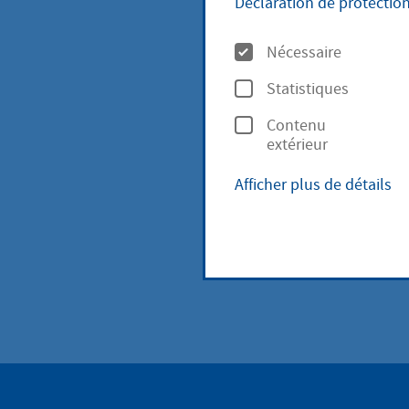
Déclaration de protectio
Gemeinsam 
O
Nécessaire
Hier finden Sie
p
Freiflächenkonz
Statistiques
t
Contenu
i
extérieur
Freifläche
o
Afficher plus de détails
n
Integriert
s