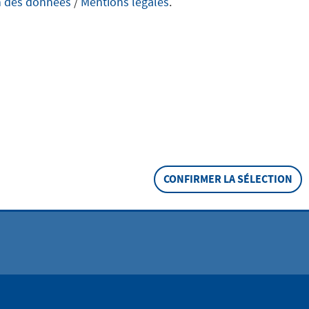
n des données
/
Mentions légales
.
l(i)ebenswerte Lebensräume schaffen
 nähere Informationen zum Integrierten Handlungskonzept
ept der Stadt Hofheim.
nkonzept
es Handlungskonzept
CONFIRMER LA SÉLECTION