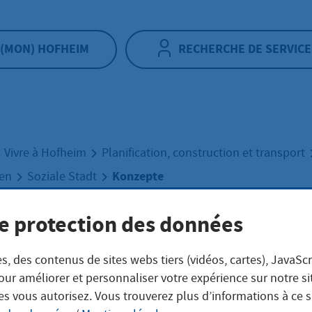
(MON) HOFHEIM
RECHERCHE DE SERVICE
Vivre à Hofheim
Planification, construction et transport
Konzepte
uen
Soziale Stadt
e protection des données
epte
s, des contenus de sites webs tiers (vidéos, cartes), JavaScr
our améliorer et personnaliser votre expérience sur notre s
es vous autorisez. Vous trouverez plus d’informations à ce 