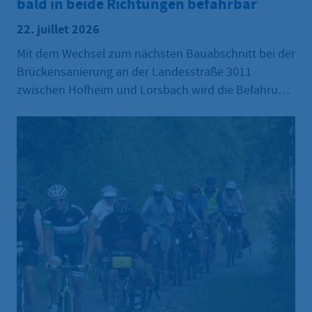
bald in beide Richtungen befahrbar
22. juillet 2026
Mit dem Wechsel zum nächsten Bauabschnitt bei der
Brückensanierung an der Landesstraße 3011
zwischen Hofheim und Lorsbach wird die Befahrung
in beide Richtungen möglich. Dies ist eines der
Ergebnisse des gemeinsamen Ortstermins der Stadt
Hofheim, des Ortsbeirats Lorsbach und Hessen
Mobil Anfang Juli. Die jetzt mitgeteilte Umstellung
wird zum 29. Juli erfolgen und der
Zweirichtungsverkehr voraussichtlich am
Nachmittag zur Verfügung stehen. Der Wechsel zum
nächsten Bauabschnitt findet kurz zuvor ab dem 24.
Juli statt.