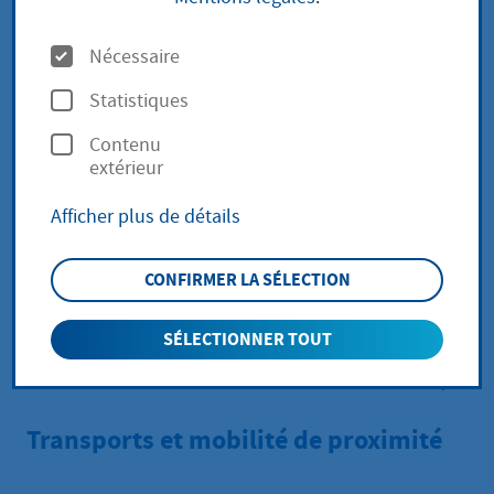
O
Nécessaire
p
Statistiques
t
Contenu
i
extérieur
o
Afficher plus de détails
n
s
CONFIRMER LA SÉLECTION
SÉLECTIONNER TOUT
Transports et mobilité de proximité