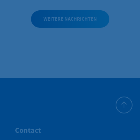
Schwerbehindertenausweis mit Beiblatt und
Wertmarke.
WEITERE NACHRICHTEN
Haut de p
Contact