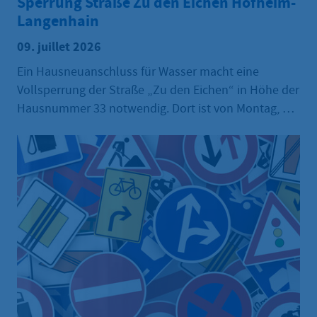
Sperrung Straße Zu den Eichen Hofheim-
Langenhain
09. juillet 2026
Ein Hausneuanschluss für Wasser macht eine
Vollsperrung der Straße „Zu den Eichen“ in Höhe der
Hausnummer 33 notwendig. Dort ist von Montag, 13.
Juli, bis voraussichtlich Freitag, 24. Juli 2026, die
Durchfahrt nicht möglich. Der Zugang sowie die Zu-
und Abfahrten für die Anwohnerinnen und
Anwohner zu ihren Liegenschaften werden
größtmöglich gewährleistet. Die Mülltonnen der
Anwohner sind von der ausführenden Firma am
Nachmittag vor den Leerungstagen zu einem
Sammelplatz an der nächstgelegenen Kreuzung zu
transportieren und nach der Leerung wieder zu den
Grundstücken zurückzubringen.