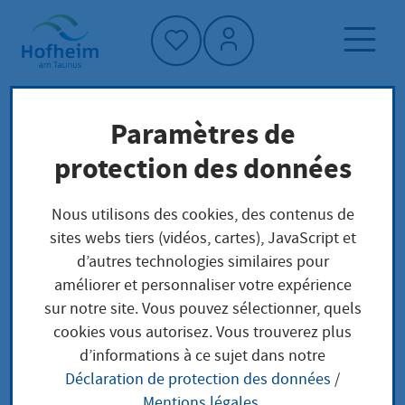
Accueil"
Paramètres de
Page d'accueil
Vivre à Hofheim
protection des données
Planification, construction et transport
Nous utilisons des cookies, des contenus de
sites webs tiers (vidéos, cartes), JavaScript et
Planification,
d’autres technologies similaires pour
améliorer et personnaliser votre expérience
construction et
sur notre site. Vous pouvez sélectionner, quels
transport
cookies vous autorisez. Vous trouverez plus
d’informations à ce sujet dans notre
Déclaration de protection des données
/
Mentions légales
.