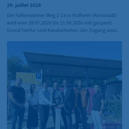
29. juillet 2026
Der Falkensteiner Weg 2-2a in Hofheim (Kernstadt)
wird vom 28.07.2026 bis 11.08.2026 voll gesperrt.
Grund hierfür sind Kanalarbeiten. Der Zugang sowie
die Zu- und Abfahrten für die Anwohnerinnen und
Anwohner zu ihren Liegenschaften werden
größtmöglich gewährleistet. Die Mülltonnen der
Anwohner sind von der ausführenden Firma am
Nachmittag vor den Leerungstagen zu einem
Sammelplatz an der nächstgelegenen Kreuzung zu
transportieren und nach der Leerung wieder zu den
Grundstücken zurückzubringen.