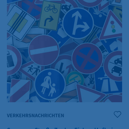
„erstrampelt“. Es war dennoch das drittbeste Jahr in
Sachen Teilnehmendenzahl und gefahrener
Kilometer der Hofheimer Stadtradeln-Community
seit der ersten Teilnahme 2017. Die Kreisstadt liegt
damit 2026 auf Platz 775 von 3112 bundesweit
teilnehmenden Kommunen. Auf Landesebene belegt
Hofheim den 38. Platz unter den 385 hessischen
Teilnehmerinnen.
VERKEHRSNACHRICHTEN