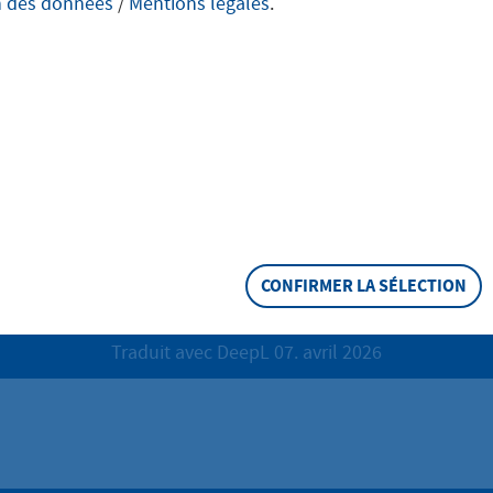
n des données
/
Mentions légales
.
t réponses de l'entreprise Amprion
'initiative d'Hofheim pour un site alternati
eur
ctuels pour le Rhein-Main-Link
CONFIRMER LA SÉLECTION
Traduit avec DeepL 07. avril 2026