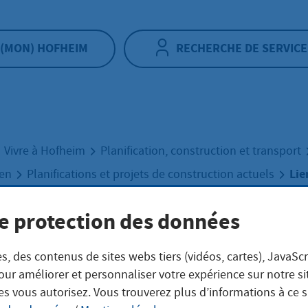
(MON) HOFHEIM
RECHERCHE DE SERVICE
Vivre à Hofheim
Planification, construction et transport
Lie
uen
Planifications et projets de construction actuels
e protection des données
 Rhin-Main
s, des contenus de sites webs tiers (vidéos, cartes), JavaScr
our améliorer et personnaliser votre expérience sur notre s
es vous autorisez. Vous trouverez plus d’informations à ce 