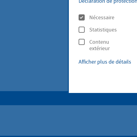
Déclaration de protectio
O
Nécessaire
Questions e
p
Statistiques
t
Succès de l
Contenu
i
extérieur
convertiss
o
Afficher plus de détails
n
Chantiers a
s