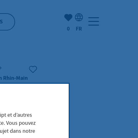
Nombre d'éléments mis en s
S
0
FR
Sélection de la langue: F
n Rhin-Main
ipt et d’autres
ite. Vous pouvez
sujet dans notre