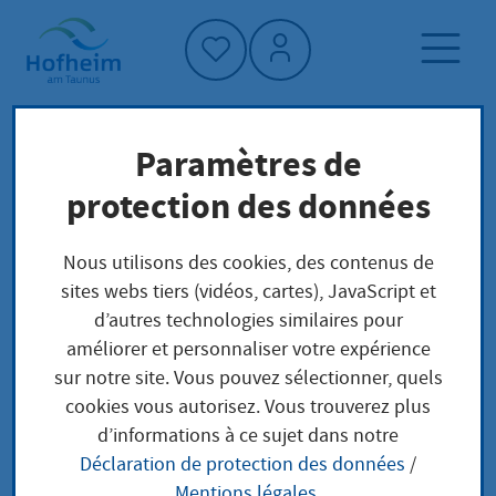
Accueil"
Paramètres de
Page d'accueil
Économie
protection des données
Centre d'innovation, hiz
Nous utilisons des cookies, des contenus de
sites webs tiers (vidéos, cartes), JavaScript et
Centre d'innovation,
d’autres technologies similaires pour
améliorer et personnaliser votre expérience
hiz
sur notre site. Vous pouvez sélectionner, quels
cookies vous autorisez. Vous trouverez plus
d’informations à ce sujet dans notre
Déclaration de protection des données
/
Le centre pour les créateurs d'entreprise
Mentions légales
.