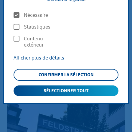
et les jeunes entrepreneurs
O
Nécessaire
p
Statistiques
t
Contenu
i
extérieur
o
Afficher plus de détails
n
s
CONFIRMER LA SÉLECTION
SÉLECTIONNER TOUT