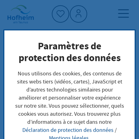
Accueil"
Paramètres de
Page d'accueil
protection des données
Protection du climat et environnement
Nous utilisons des cookies, des contenus de
Nachhaltigkeit
Nachhaltigkeit und Fairtrade
sites webs tiers (vidéos, cartes), JavaScript et
Fairtrade-Stadt
d’autres technologies similaires pour
améliorer et personnaliser votre expérience
Fairtrade-Stadt
sur notre site. Vous pouvez sélectionner, quels
cookies vous autorisez. Vous trouverez plus
d’informations à ce sujet dans notre
Déclaration de protection des données
/
Die Stadt Hofheim ist
Mentions légales
.