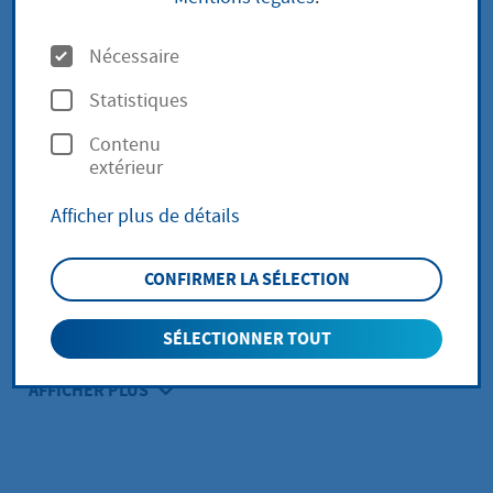
Droschken (PDF
(38,31 Ko))
O
Nécessaire
p
Statistiques
t
Taxenordnung (PDF
(154,17
Contenu
i
Ko))
extérieur
o
Afficher plus de détails
n
Richtlinien Umweltpreis (PDF
s
CONFIRMER LA SÉLECTION
(28,29 Ko))
SÉLECTIONNER TOUT
AFFICHER PLUS