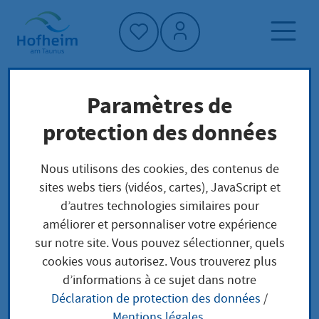
Accueil"
Paramètres de
Page d'accueil
Politique et administration
protection des données
administration
Droit municipal de Hofheim
Öffentliche Sicherheit und Ordnung
Nous utilisons des cookies, des contenus de
sites webs tiers (vidéos, cartes), JavaScript et
d’autres technologies similaires pour
Öffentliche Sicherheit
améliorer et personnaliser votre expérience
sur notre site. Vous pouvez sélectionner, quels
und Ordnung
cookies vous autorisez. Vous trouverez plus
d’informations à ce sujet dans notre
Déclaration de protection des données
/
Mentions légales
.