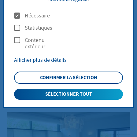
O
Nécessaire
p
Statistiques
t
Contenu
i
extérieur
o
Afficher plus de détails
n
s
CONFIRMER LA SÉLECTION
Naissance
SÉLECTIONNER TOUT