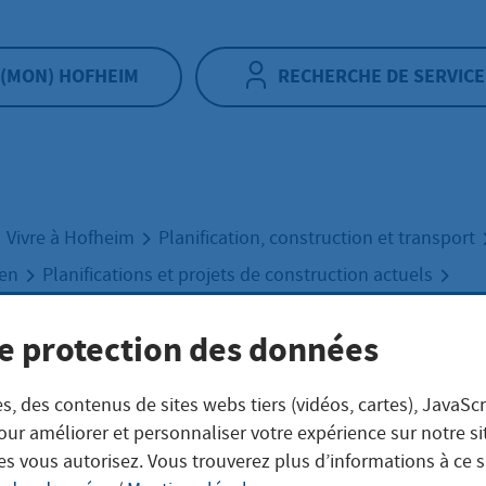
(MON) HOFHEIM
RECHERCHE DE SERVICE
Vivre à Hofheim
Planification, construction et transport
uen
Planifications et projets de construction actuels
forum Elisabethenstraße 3
e protection des données
tes Bürgerforum
s, des contenus de sites webs tiers (vidéos, cartes), JavaScr
our améliorer et personnaliser votre expérience sur notre s
es vous autorisez. Vous trouverez plus d’informations à ce 