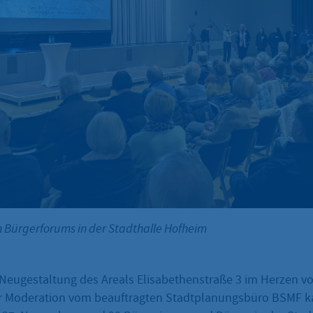
n Bürgerforums in der Stadthalle Hofheim
 Neugestaltung des Areals Elisabethenstraße 3 im Herzen v
der Moderation vom beauftragten Stadtplanungsbüro BSMF