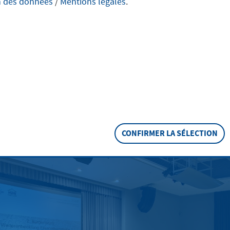
abethenstraße 3
n des données
/
Mentions légales
.
für die weiteren Beratung
remien
CONFIRMER LA SÉLECTION