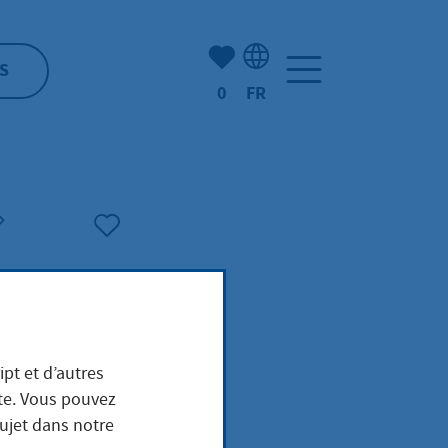
Nombre d'éléments mis en s
S
0
FR
Sélection de la langue: F
ipt et d’autres
ite. Vous pouvez
sujet dans notre