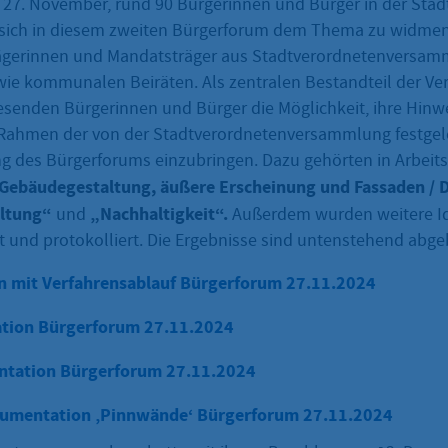
27. November, rund 90 Bürgerinnen und Bürger in der Stad
ich in diesem zweiten Bürgerforum dem Thema zu widmen.
rägerinnen und Mandatsträger aus Stadtverordnetenversam
wie kommunalen Beiräten. Als zentralen Bestandteil der Ve
esenden Bürgerinnen und Bürger die Möglichkeit, ihre Hinwe
Rahmen der von der Stadtverordnetenversammlung festgel
g des Bürgerforums einzubringen. Dazu gehörten in Arbeit
Gebäudegestaltung, äußere Erscheinung und Fassaden / D
ltung“
„Nachhaltigkeit“.
und
Außerdem wurden weitere Id
 und protokolliert. Die Ergebnisse sind untenstehend abgeb
n mit Verfahrensablauf Bürgerforum 27.11.2024
ation Bürgerforum 27.11.2024
tation Bürgerforum 27.11.2024
umentation ‚Pinnwände‘ Bürgerforum 27.11.2024