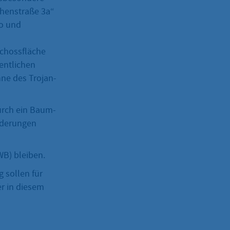
thenstraße 3a“
o und
schossfläche
fentlichen
nne des Trojan-
urch ein Baum-
rderungen
WB) bleiben.
g sollen für
r in diesem