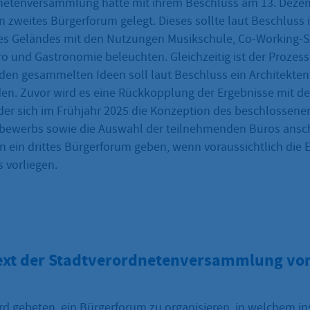
netenversammlung hatte mit ihrem Beschluss am 13. Deze
in zweites Bürgerforum gelegt. Dieses sollte laut Beschluss
es Geländes mit den Nutzungen Musikschule, Co-Working-
o und Gastronomie beleuchten. Gleichzeitig ist der Prozess 
t den gesammelten Ideen soll laut Beschluss ein Architekt
den. Zuvor wird es eine Rückkopplung der Ergebnisse mit d
er sich im Frühjahr 2025 die Konzeption des beschlossene
bewerbs sowie die Auswahl der teilnehmenden Büros ansch
n ein drittes Bürgerforum geben, wenn voraussichtlich die 
 vorliegen.
ext der Stadtverordnetenversammlung v
ird gebeten, ein Bürgerforum zu organisieren, in welchem i