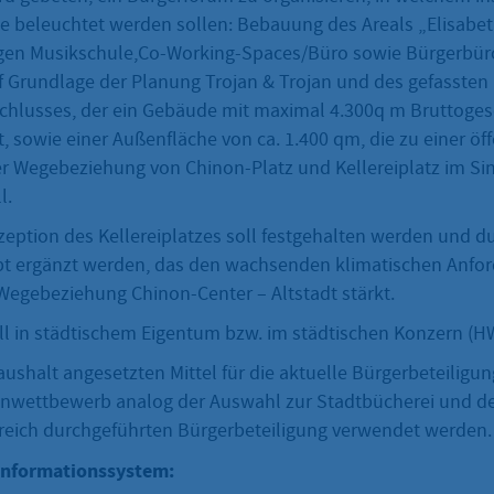
e beleuchtet werden sollen: Bebauung des Areals „Elisabe
gen Musikschule,Co-Working-Spaces/Büro sowie Bürgerbür
 Grundlage der Planung Trojan & Trojan und des gefassten
chlusses, der ein Gebäude mit maximal 4.300q m Bruttoge
, sowie einer Außenfläche von ca. 1.400 qm, die zu einer öf
er Wegebeziehung von Chinon-Platz und Kellereiplatz im Si
l.
zeption des Kellereiplatzes soll festgehalten werden und d
t ergänzt werden, das den wachsenden klimatischen Anfo
Wegebeziehung Chinon-Center – Altstadt stärkt.
l in städtischem Eigentum bzw. im städtischen Konzern (H
aushalt angesetzten Mittel für die aktuelle Bürgerbeteiligun
enwettbewerb analog der Auswahl zur Stadtbücherei und de
greich durchgeführten Bürgerbeteiligung verwendet werden.
informationssystem: