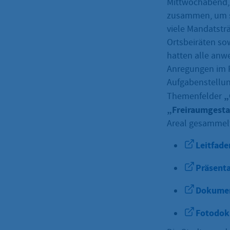
Mittwochabend, 
zusammen, um s
viele Mandatst
Ortsbeiräten so
hatten alle anw
Anregungen im 
Aufgabenstellun
„
Themenfelder
„Freiraumgesta
Areal gesammelt
Leitfade
Präsent
Dokumen
Fotodok