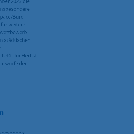
mber 2023 die
 insbesondere
Space/Büro
für weitere
enwettbewerb
en städtischen
n
ließt. Im Herbst
Entwürfe der
om
nsbesondere