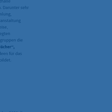
thalle
 Darunter sehr
mlung,
ranstaltung
ise,
egten
sgruppen die
ächer“,
een für das
ildet.