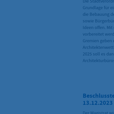
Die Stadtverord
Grundlage für e
die Bebauung d
sowie Bürgerbür
Ideen offen. Mi
vorbereitet wer
Gremien geben d
Architektenwett
2025 soll es dan
Architekturbüros
Beschlusst
13.12.2023
Der Magistrat w