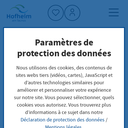
Accueil"
Paramètres de
Page d'accueil
Culture, sport et tourisme
protection des données
Projekte
Archives municipales
Nous utilisons des cookies, des contenus de
sites webs tiers (vidéos, cartes), JavaScript et
Projekte
d’autres technologies similaires pour
améliorer et personnaliser votre expérience
sur notre site. Vous pouvez sélectionner, quels
cookies vous autorisez. Vous trouverez plus
Beschilderung historischer
d’informations à ce sujet dans notre
Gebäude in der Hofheimer
Déclaration de protection des données
/
Mentions légales
.