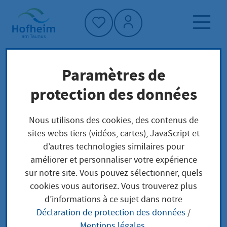
Accueil"
Paramètres de
Page d'accueil
protection des données
Protection du climat et environnement
Nous utilisons des cookies, des contenus de
Environnement et résilience climatique
sites webs tiers (vidéos, cartes), JavaScript et
Umgang mit Extremwetter
d’autres technologies similaires pour
améliorer et personnaliser votre expérience
Umgang mit
sur notre site. Vous pouvez sélectionner, quels
cookies vous autorisez. Vous trouverez plus
Extremwetter
d’informations à ce sujet dans notre
Déclaration de protection des données
/
Mentions légales
.