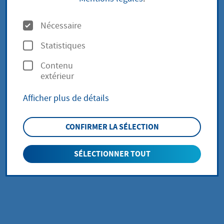
Sollte in Hofheim ein
O
Nécessaire
p
außergewöhnlicher Krisenfall eintreten,
Statistiques
t
finden Sie auf dieser Seite aktuelle
Contenu
i
Informationen. Aktuell liegt kein
extérieur
o
Krisenfall vor.
Afficher plus de détails
n
s
CONFIRMER LA SÉLECTION
SÉLECTIONNER TOUT