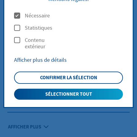
O
Nécessaire
Grünanlagensatzung (PDF
p
(38,37 Ko))
Statistiques
t
Contenu
i
extérieur
o
Reinigung öffentlicher
Afficher plus de détails
n
Straßen (PDF
(40,49 Ko))
s
CONFIRMER LA SÉLECTION
Abfallsatzung (PDF
(130,28
SÉLECTIONNER TOUT
Ko))
AFFICHER PLUS