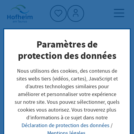
Accueil"
Paramètres de
Page d'accueil
Politique et administration
protection des données
administration
Droit municipal de Hofheim
Établissements publics
Nous utilisons des cookies, des contenus de
sites webs tiers (vidéos, cartes), JavaScript et
d’autres technologies similaires pour
Établissements
améliorer et personnaliser votre expérience
sur notre site. Vous pouvez sélectionner, quels
publics
cookies vous autorisez. Vous trouverez plus
d’informations à ce sujet dans notre
Déclaration de protection des données
/
Mentions légales
.