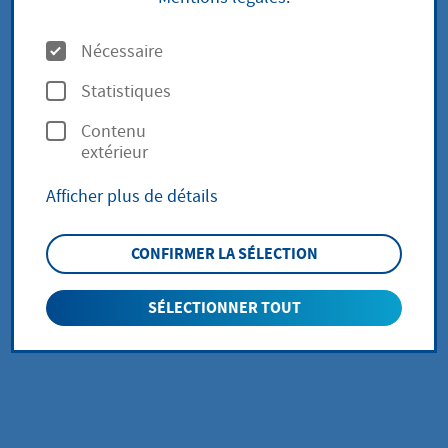
(90,20 Ko))
O
Nécessaire
p
Statistiques
Zweitwohnungssteuer (PDF
t
Contenu
(36,35 Ko))
i
extérieur
o
Afficher plus de détails
n
Spielapparatesatzung (PDF
s
(23,63 Ko))
CONFIRMER LA SÉLECTION
SÉLECTIONNER TOUT
AFFICHER PLUS