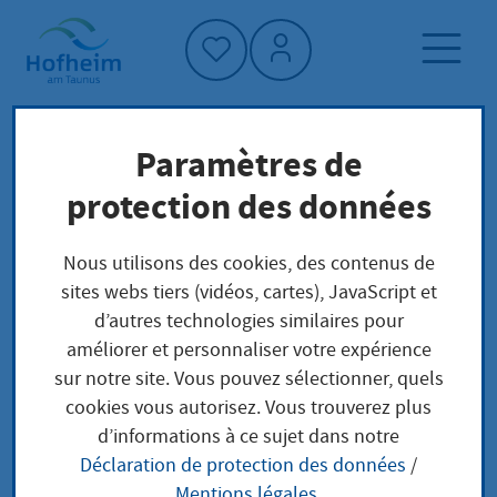
Accueil"
Paramètres de
Page d'accueil
Politique et administration
protection des données
administration
Droit municipal de Hofheim
Finanzen und Steuern
Nous utilisons des cookies, des contenus de
sites webs tiers (vidéos, cartes), JavaScript et
d’autres technologies similaires pour
Finanzen und Steuern
améliorer et personnaliser votre expérience
sur notre site. Vous pouvez sélectionner, quels
cookies vous autorisez. Vous trouverez plus
d’informations à ce sujet dans notre
Déclaration de protection des données
/
Hundesteuersatzung (PDF
Mentions légales
.