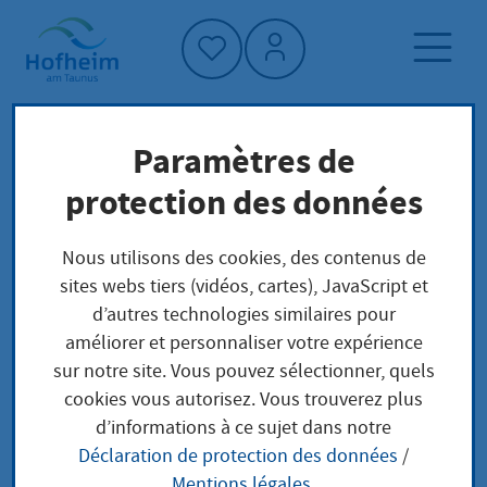
Accueil"
Paramètres de
Page d'accueil
Politique et administration
protection des données
administration
Heures de consultation de l'administration
Nous utilisons des cookies, des contenus de
municipale
sites webs tiers (vidéos, cartes), JavaScript et
d’autres technologies similaires pour
améliorer et personnaliser votre expérience
Heures de
sur notre site. Vous pouvez sélectionner, quels
cookies vous autorisez. Vous trouverez plus
consultation de
d’informations à ce sujet dans notre
Déclaration de protection des données
/
l'administration
Mentions légales
.