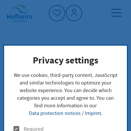
Home"
Home page
Living in Hofheim
Privacy settings
Variety
Society and social affairs
We use cookies, third-party content, JavaScript
Variety
and similar technologies to optimize your
website experience. You can decide which
categories you accept and agree to. You can
find more information in our
Unsere Stadtgesellschaft ist vielfältig und bunt. Sich
Data protection notices
/
Imprint
.
auf diese Vielfalt einlassen, fördert Toleranz,
Akzeptanz und Empathie gegenüber Menschen mit
O
Required