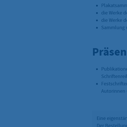
Plakatsam
die Werke d
die Werke d
Sammlung v
Präsen
Publikatione
Schriftenre
Festschrift
Autorinnen 
Eine eigenstän
Der Bestellun