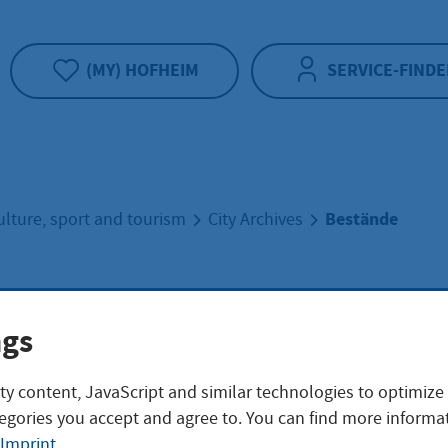
(MY) HOFHEIM
SERVICE-FINDE
Bestände
ulture, sport and tourism
City Archives
ände
ngs
ty content, JavaScript and similar technologies to optimize
egories you accept and agree to. You can find more informat
isches Archiv
Imprint
.