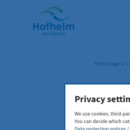
Home"
Home page
C
Best
Privacy setti
We use cookies, third-par
You can decide which cat
Histor
Data protection notices
/