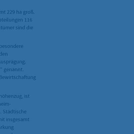
amt 229 ha groß.
bteilungen 116
ntümer sind die
 besondere
nden
 Ausprägung.
” genannt.
 Bewirtschaftung
höhenzug, ist
heim-
. Städtische
mit insgesamt
arkung