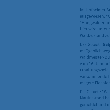
Im Hofheimer St
ausgewiesen: “G
“Hangwälder und
Hier wird unter
Waldzustand zu 
Gal
Das Gebiet “
maßgeblich weg
Waldmeister-Bu
vom 16. Januar 
Erhaltungsziele
vorkommende L
magere Flachla
Die Gebiete "Wa
Martinswand bei
gemeldet und mi