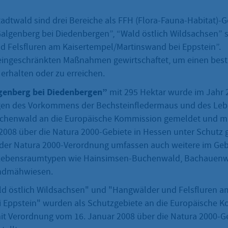
adtwald sind drei Bereiche als FFH (Flora-Fauna-Habitat)-G
algenberg bei Diedenbergen”, “Wald östlich Wildsachsen” 
 Felsfluren am Kaisertempel/Martinswand bei Eppstein”.
 eingeschränkten Maßnahmen gewirtschaftet, um einen be
erhalten oder zu erreichen.
genberg bei Diedenbergen”
mit 295 Hektar wurde im Jahr 
en des Vorkommens der Bechsteinfledermaus und des Le
chenwald an die Europäische Kommission gemeldet und m
2008 über die Natura 2000-Gebiete in Hessen unter Schutz ge
 der Natura 2000-Verordnung umfassen auch weitere im Geb
ebensraumtypen wie Hainsimsen-Buchenwald, Bachauenw
ndmähwiesen.
ld östlich Wildsachsen" und "Hangwälder und Felsfluren a
 Eppstein" wurden als Schutzgebiete an die Europäische 
t Verordnung vom 16. Januar 2008 über die Natura 2000-G