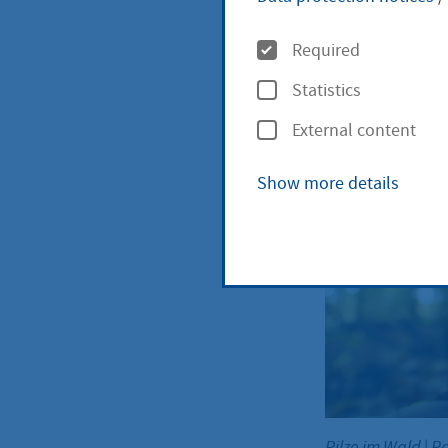
functions, s
O
Required
local recrea
p
Statistics
t
External content
i
o
Naturs
Show more details
n
s
Pilze im Wald
|
Ra