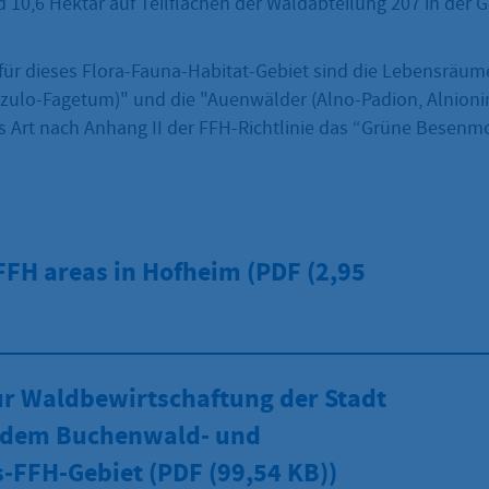
 10,6 Hektar auf Teilflächen der Waldabteilung 207 in der
ür dieses Flora-Fauna-Habitat-Gebiet sind die Lebensräu
ulo-Fagetum)" und die "Auenwälder (Alno-Padion, Alnionin
ls Art nach Anhang II der FFH-Richtlinie das “Grüne Besen
 FFH areas in Hofheim (PDF
(2,95
ur Waldbewirtschaftung der Stadt
 dem Buchenwald- und
-FFH-Gebiet (PDF
(99,54 KB))