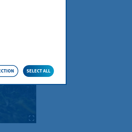
nd is also a
ECTION
SELECT ALL