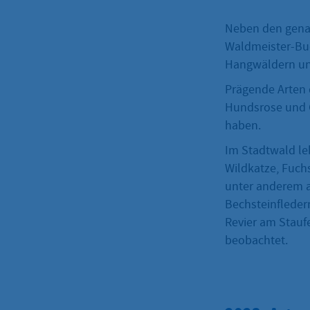
Neben den gena
Waldmeister-Bu
Hangwäldern un
Prägende Arten 
Hundsrose und 
haben.
Im Stadtwald le
Wildkatze, Fuch
unter anderem a
Bechsteinflederm
Revier am Stauf
beobachtet.