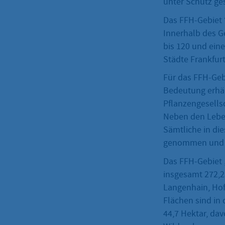
unter Schutz ges
Das FFH-Gebiet 
Innerhalb des G
bis 120 und eine
Städte Frankfur
Für das FFH-Geb
Bedeutung erhä
Pflanzengesellsc
Neben den Leben
Sämtliche in di
genommen und s
Das FFH-Gebiet
insgesamt 272,2
Langenhain, Hof
Flächen sind in
44,7 Hektar, da