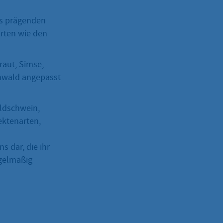
s prägenden
rten wie den
raut, Simse,
nwald angepasst
ildschwein,
ektenarten,
s dar, die ihr
egelmäßig