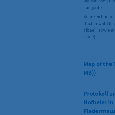
Wildsachsen und
Langenhain.
Kennzeichnend f
Buchenwald (Luz
albae)" sowie a
viride).
Map of the
MB))
Protokoll z
Hofheim in
Fledermaus