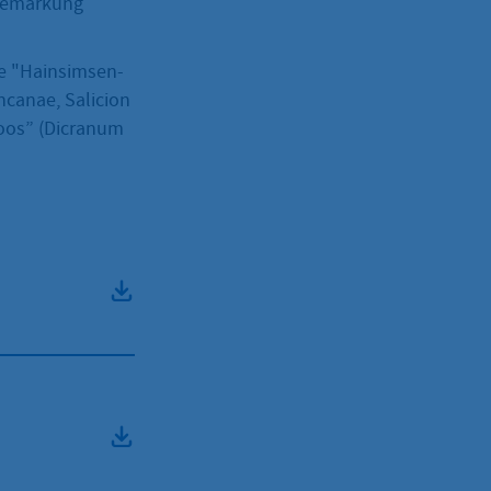
 Gemarkung
me "Hainsimsen-
canae, Salicion
moos” (Dicranum