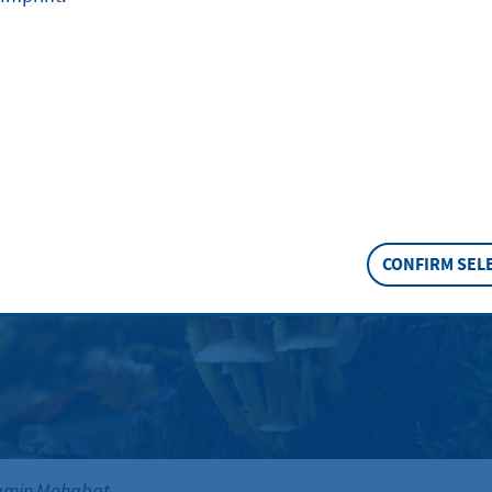
uch as soil, water and immission protection, a
tion and leisure area.
chutz
CONFIRM SEL
min Mohabat