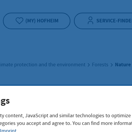
(MY) HOFHEIM
SERVICE-FINDE
Nature
limate protection and the environment
Forests
re & Ecology
ngs
ty content, JavaScript and similar technologies to optimize
egories you accept and agree to. You can find more informat
municipal forest fulfills a variety of nature 
Imprint
.