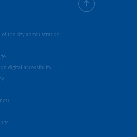
To top
 of the city administration
age
on digital accessibility
cy
net)
ings