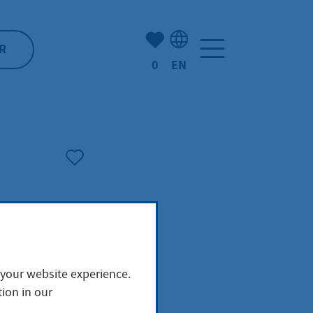
Number of bookmarked ite
R
0
EN
Language selection: Engl
 your website experience.
ion in our