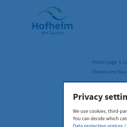
Home"
Home page
L
Planen und Ba
Proj
Privacy setti
We use cookies, third-par
You can decide which cat
Data protection notices
/