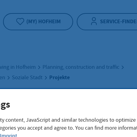
(MY) HOFHEIM
SERVICE-FINDE
iving in Hofheim
Planning, construction and traffic
Projekte
uen
Soziale Stadt
ekte
ngs
ty content, JavaScript and similar technologies to optimize
egories you accept and agree to. You can find more informat
Imprint
.