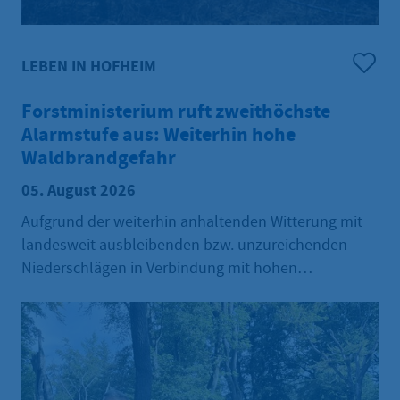
LEBEN IN HOFHEIM
Forstministerium ruft zweithöchste
Alarmstufe aus: Weiterhin hohe
Waldbrandgefahr
05. August 2026
Aufgrund der weiterhin anhaltenden Witterung mit
landesweit ausbleibenden bzw. unzureichenden
Niederschlägen in Verbindung mit hohen
Temperaturen wird bis auf Weiteres die Alarmstufe A
(hohe Waldbrandgefahr) des Alarmstufen-Planes für
alle Landesteile Hessens ausgerufen. Eine
nachhaltige Entspannung der Waldbrandgefahr ist
vorerst nicht in Sicht. Daher werden auch weiterhin