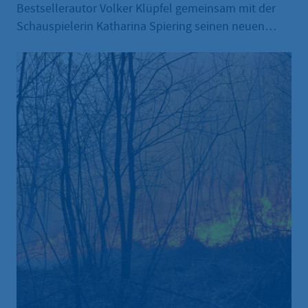
Bestsellerautor Volker Klüpfel gemeinsam mit der
Schauspielerin Katharina Spiering seinen neuen
Krimi „Mord ist die beste Beseitigung“ in der
Stadthalle Hofheim. Volker Klüpfel zählt zu den
erfolgreichsten deutschen Krimiautoren. Gemeinsam
mit Michael Kobr schuf er die Reihe um Kommissar
Kluftinger, die ein Millionenpublikum begeistert und
mehrfach verfilmt wurde. Mit seinen Solo-Romanen
um das ungleiche Ermittlerduo Svetlana und Tommi
knüpft er an diesen Erfolg an.