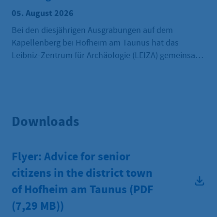
05. August 2026
Bei den diesjährigen Ausgrabungen auf dem
Kapellenberg bei Hofheim am Taunus hat das
Leibniz-Zentrum für Archäologie (LEIZA) gemeinsam
mit seinen Projektpartnern neue Hinweise auf das
mutmaßliche Zentralgrab eines rund 6.000 Jahre
alten Großgrabhügels gefunden. Die Ausgrabungen
starteten am 27. Juli laufen bis 7. August 2026. Die
Downloads
bisherigen Untersuchungen deuten auf eine mit
Steinen ausgekleidete Grabanlage hin, die Parallelen
zu jungsteinzeitlichen Grabmonumenten im
Flyer: Advice for senior
heutigen Norden Frankreichs erkennen lässt.
citizens in the district town
of Hofheim am Taunus (PDF
(7,29 MB))