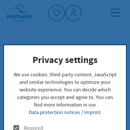
Home"
Home page
Living in Hofheim
Privacy settings
Senior Citizens
Society and social affairs
We use cookies, third-party content, JavaScript
Senior Citizens
and similar technologies to optimize your
website experience. You can decide which
categories you accept and agree to. You can
find more information in our
Data protection notices
/
Imprint
.
O
Required