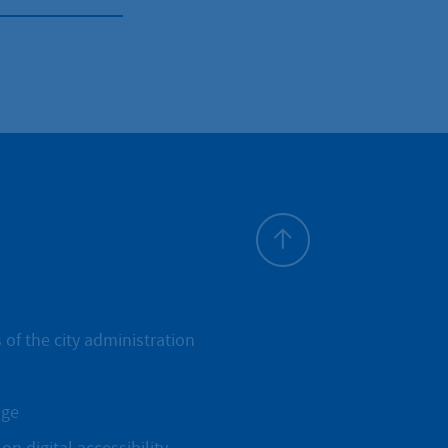
To top
 of the city administration
age