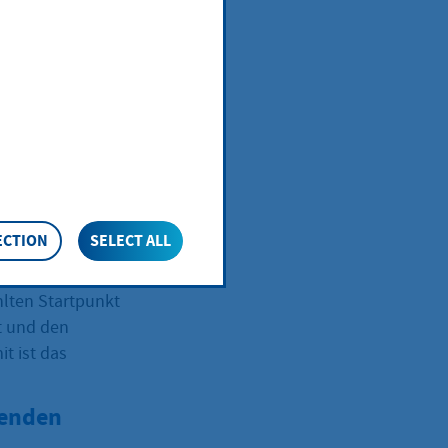
estelle, zum
he On-Demand-
f-Sammel-Taxi
und bringt
ECTION
SELECT ALL
hlten Startpunkt
t und den
t ist das
genden