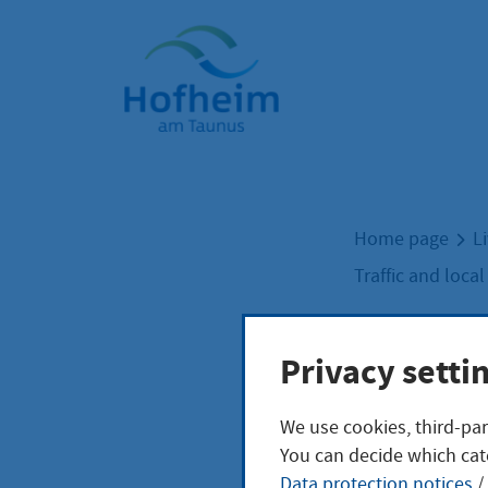
Home"
Home page
L
Traffic and loca
On-D
Privacy setti
We use cookies, third-par
Flex
You can decide which cat
Data protection notices
/