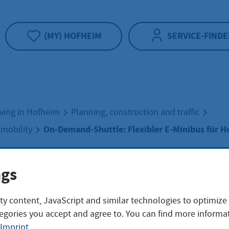
(MY) HOFHEIM
SERVICE-FINDE
iving in Hofheim
Planning, construction and traffic
On-Demand-Shuttle: Flexibler E-Minibus für 
l mobility
emand-Shuttle:
ngs
ty content, JavaScript and similar technologies to optimize
ibler E-Minibus fü
egories you accept and agree to. You can find more informat
Imprint
.