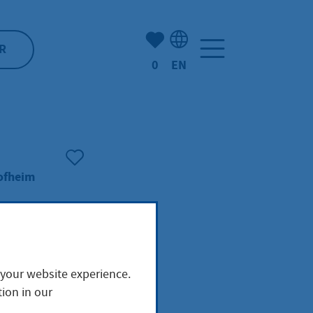
Number of bookmarked ite
R
0
EN
Language selection: Engl
Hofheim
 your website experience.
r
ion in our