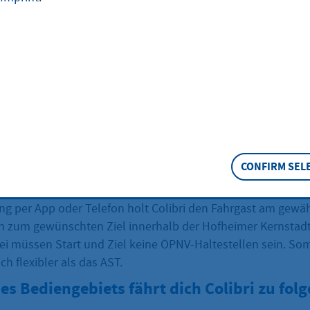
heim
s für die Strecken im innerstädtischen Verkehr - zur Bushalt
zu Freunden in anderen Stadtteilen: Das umweltfreundlic
 ist in Hofheim unterwegs und löst damit das bisherige Anru
rt zu Zeiten, an denen der normale Stadtbus nicht verkehrt 
CONFIRM SEL
und Hofheimer ab sofort flexibel an das gewünschte Ziel.
g per App oder Telefon holt Colibri den Fahrgast am gewä
hn zum gewünschten Ziel innerhalb der Hofheimer Kernstad
ei müssen Start und Ziel keine ÖPNV-Haltestellen sein. Somi
ch flexibler als das AST.
es Bediengebiets fährt dich Colibri zu fol