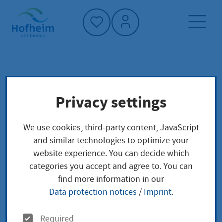
Home"
RSS-Feed
Home page
Privacy settings
RSS-Feed
We use cookies, third-party content, JavaScript
and similar technologies to optimize your
website experience. You can decide which
categories you accept and agree to. You can
Sie möchten über alle aktuellen Meldungen Ihrer
find more information in our
Stadtverwaltung sofort informiert sein, ohne alle
Data protection notices
/
Imprint
.
relevanten Seiten im Auge behalten zu müssen? Sie
möchten hierfür ein modernes und Zeit sparendes
O
Required