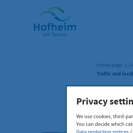
Home"
Home page
L
Traffic and loca
Traf
Privacy setti
We use cookies, third-par
You can decide which cat
Data protection notices
/