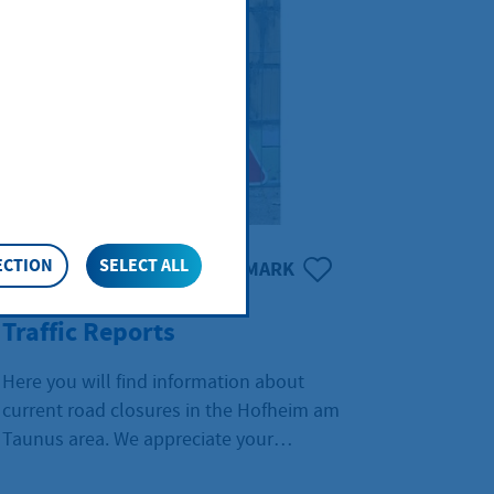
ECTION
SELECT ALL
BOOKMARK
Traffic Reports
Here you will find information about
current road closures in the Hofheim am
Taunus area. We appreciate your
understanding regarding these