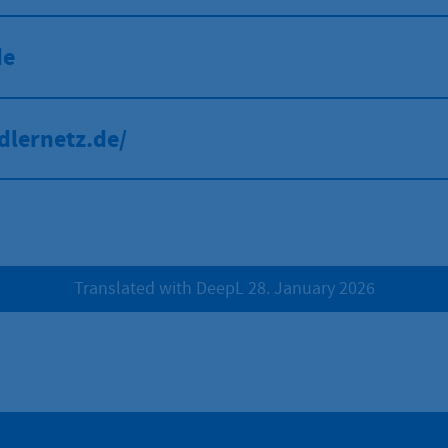
de
dlernetz.de/
Translated with DeepL 28. January 2026