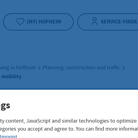
(MY) HOFHEIM
SERVICE-FINDE
iving in Hofheim
Planning, construction and traffic
l mobility
fic and local mobi
ngs
ty content, JavaScript and similar technologies to optimize
egories you accept and agree to. You can find more informat
Imprint
.