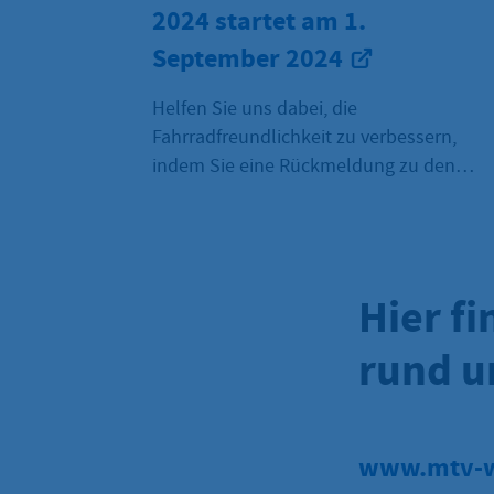
2024 startet am 1.
September 2024
Helfen Sie uns dabei, die
Fahrradfreundlichkeit zu verbessern,
indem Sie eine Rückmeldung zu den
Radfahrbedingungen in Hofheim geben.
Durch Ihre Teilnahme am ADFC-
Fahrradklima-Test 2024 machen Sie Ihre
Meinung zum Radfahren bei Ihnen vor
Hier f
Ort deutlich: Sie bewerten verschiedene
Aspekte des Radfahrens und ob es für
rund u
Sie Spaß oder Stress bedeutet.
www.mtv-w