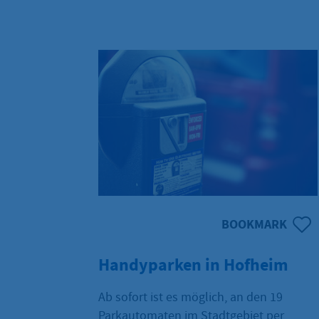
rund um den Busbahnhof an der Alten
Bleiche. Die Arbeiten umfassen neben
der Erneuerung der Fahrbahn auch die
Modernisierung von
Versorgungsleitungen, die Erneuerung
der Ampelanlagen und den
barrierefreien Ausbau der Gehwege.
Parallel dazu wird der Bahnhofsvorplatz
neu gestaltet.
BOOKMARK
Handyparken in Hofheim
Ab sofort ist es möglich, an den 19
Parkautomaten im Stadtgebiet per