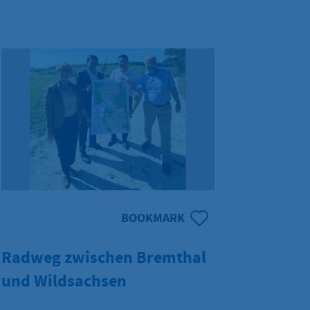
measures. Changes may occur on short
notice.
BOOKMARK
Radweg zwischen Bremthal
und Wildsachsen