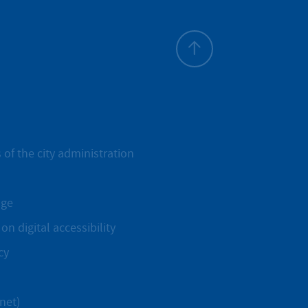
To top
 of the city administration
age
on digital accessibility
cy
net)