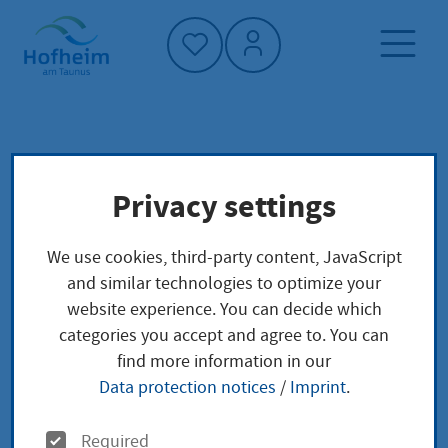
Home"
Home page
Living in Hofheim
Privacy settings
Society and social affairs
Families
Death
Grabarten auf den Hofheimer Friedhöfen
We use cookies, third-party content, JavaScript
and similar technologies to optimize your
Grabarten auf den
website experience. You can decide which
categories you accept and agree to. You can
Hofheimer Friedhöfen
find more information in our
Data protection notices
/
Imprint
.
O
Required