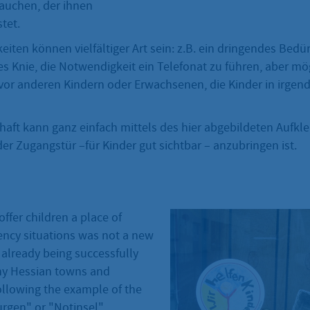
auchen, der ihnen
stet.
eiten können vielfältiger Art sein: z.B. ein dringendes Bedür
 Knie, die Notwendigkeit ein Telefonat zu führen, aber mö
 vor anderen Kindern oder Erwachsenen, die Kinder in irgen
chaft kann ganz einfach mittels des hier abgebildeten Aufkleb
er Zugangstür –für Kinder gut sichtbar – anzubringen ist.
 offer children a place of
ency situations was not a new
s already being successfully
ny Hessian towns and
llowing the example of the
rgen" or "Notinsel"