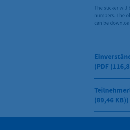
The sticker will
numbers. The obl
can be downloa
Einverstän
(PDF
(116,8
Teilnehmerl
(89,46 KB))