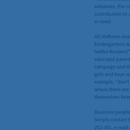
initiatives, the 
contribution to 
in need.
All Hofheim ele
kindergartens w
helfen Kindern!
educated parent
campaign and th
girls and boys we
example, "don't 
where there are 
themselves heard
Business people 
Simply contact t
202-301, e-mail