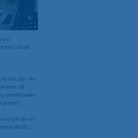
rn am
s Knöss
|
Stadt
in the city - for
re best off
they should make
 project.
rse still do so.
ephone 06192 /