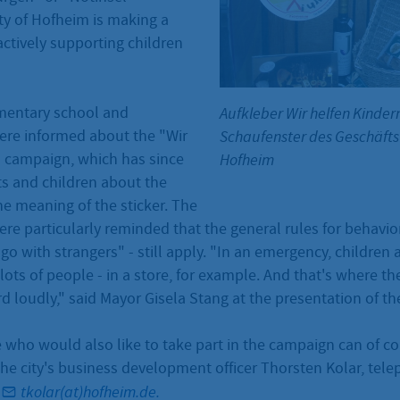
city of Hofheim is making a
actively supporting children
mentary school and
Aufkleber Wir helfen Kinde
ere informed about the "Wir
Schaufenster des Geschäft
" campaign, which has since
Hofheim
s and children about the
e meaning of the sticker. The
re particularly reminded that the general rules for behavior 
go with strangers" - still apply. "In an emergency, children a
lots of people - in a store, for example. And that's where 
 loudly," said Mayor Gisela Stang at the presentation of the
who would also like to take part in the campaign can of cou
he city's business development officer Thorsten Kolar, tel
:
tkolar(at)hofheim.de.