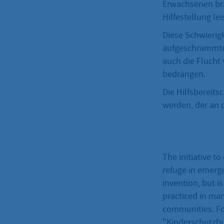
Erwachsenen br
Hilfestellung lei
Diese Schwierigk
aufgeschrammtes
auch die Flucht
bedrängen.
Die Hilfsbereits
werden, der an d
The initiative to
refuge in emerg
invention, but i
practiced in ma
communities. Fo
"Kinderschutzbu