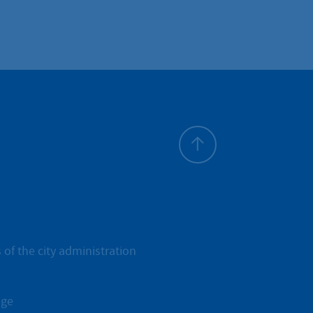
To top
 of the city administration
age