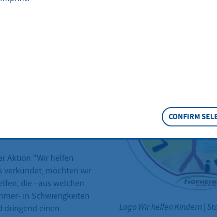
Hofheim hat gemeinsam mit
ein Industrie Handel
IHH) im Sommer 2007 eine
et, bei der
en und Unternehmer, sowie
 Freiberufler, aus allen
ofheimer Geschäftswelt sich
CONFIRM SEL
große Mühe beteiligen
r Aktion "Wir helfen
ts verkündet, möchten wir
elfen, die –aus welchen
mer- in Schwierigkeiten
Logo Wir helfen Kindern
|
St
d dringend einen