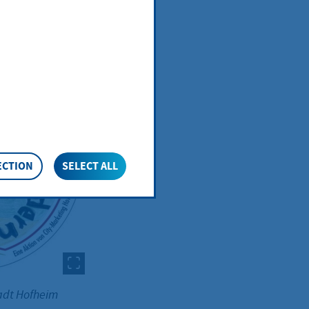
ECTION
SELECT ALL
adt Hofheim