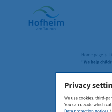
Home"
Home page
L
"We help child
"We 
Privacy setti
We use cookies, third-par
cam
You can decide which cat
Data protection notices
/