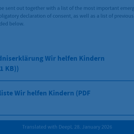
 be sent out together with a list of the most important eme
igatory declaration of consent, as well as a list of previous
ded below.
dniserklärung Wir helfen Kindern
1 KB))
iste Wir helfen Kindern (PDF
Translated with DeepL 28. January 2026