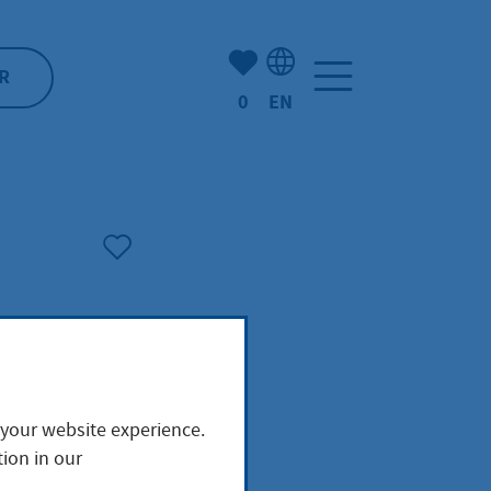
Number of bookmarked ite
R
0
EN
Language selection: Engl
 your website experience.
ion in our