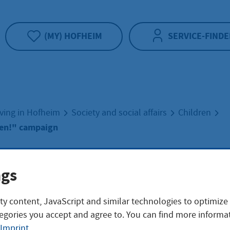
(MY) HOFHEIM
SERVICE-FINDE
iving in Hofheim
Society and social affairs
Children
ren!" campaign
help children!"
ngs
ty content, JavaScript and similar technologies to optimize
paign
egories you accept and agree to. You can find more informat
Imprint
.