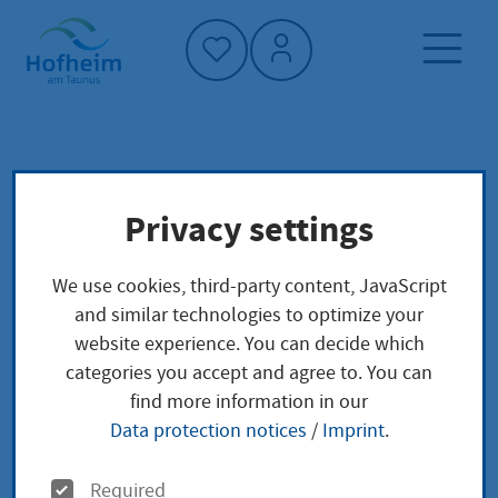
Home"
Home page
Living in Hofheim
Privacy settings
Planning, construction and traffic
Traffic and local mobility
We use cookies, third-party content, JavaScript
Handyparken in Hofheim
and similar technologies to optimize your
website experience. You can decide which
categories you accept and agree to. You can
Handyparken in
find more information in our
Hofheim
Data protection notices
/
Imprint
.
O
Required