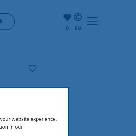
Number of bookmarked ite
R
0
EN
Language selection: Engl
 your website experience.
ion in our