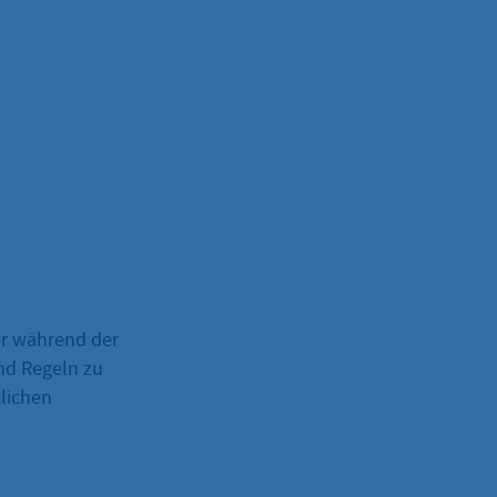
er während der
nd Regeln zu
tlichen