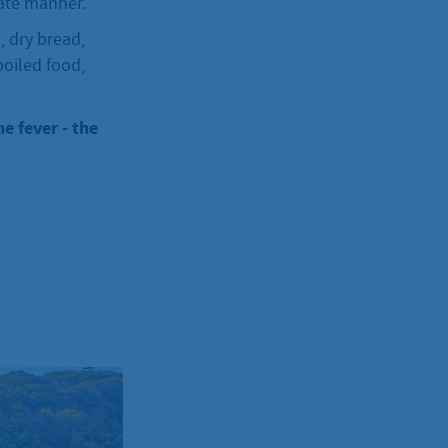
iate manner.
, dry bread,
poiled food,
e fever - the