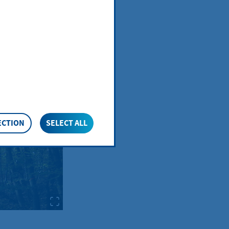
 an
ECTION
SELECT ALL