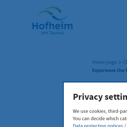
Home"
Home page
C
Experience the 
Expe
Privacy setti
We use cookies, third-par
You can decide which cat
Data protection notices
/