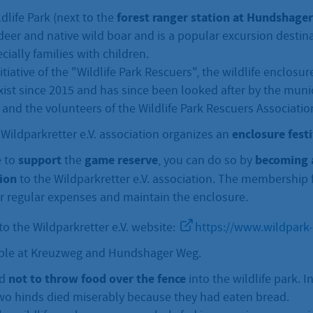
forest ranger station at Hundshage
life Park (next to the
eer and native wild boar and is a popular excursion destin
cially families with children.
itiative of the "Wildlife Park Rescuers", the wildlife enclosu
xist since 2015 and has since been looked after by the mun
st and the volunteers of the Wildlife Park Rescuers Associatio
enclosure festi
 Wildparkretter e.V. association organizes an
support
game reserve
becoming
e to
the
, you can do so by
ion
to the Wildparkretter e.V. association. The membership 
er regular expenses and maintain the enclosure.
 to the Wildparkretter e.V. website:
https://www.wildpark-
lable at Kreuzweg and Hundshager Weg.
not to
throw
food over the fence
ed
into the wildlife park.
wo hinds died miserably because they had eaten bread.