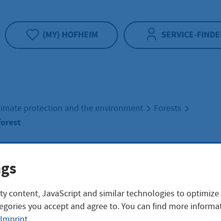
(MY) HOFHEIM
SERVICE-FINDE
limate protection and the environment
Forests
forest
rience the forest
ngs
ty content, JavaScript and similar technologies to optimize
egories you accept and agree to. You can find more informat
Imprint
.