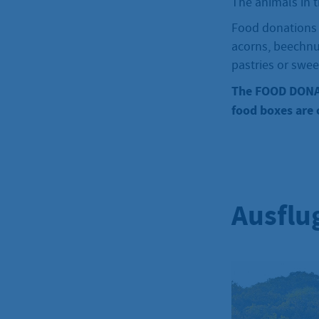
The animals in t
Food donations c
acorns, beechnut
pastries or swee
The FOOD DONATI
food boxes are 
Ausflu