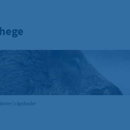
hege
Winter
|
clipdealer