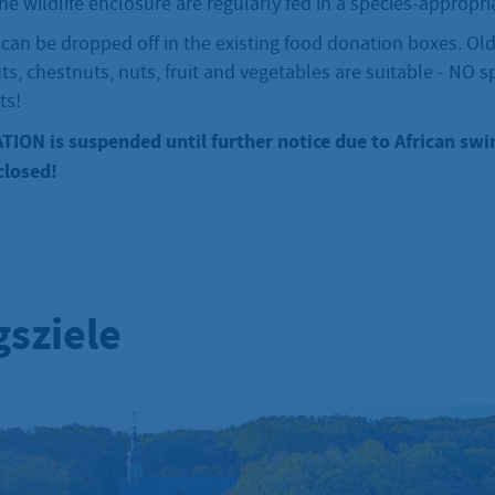
he wildlife enclosure are regularly fed in a species-appropr
an be dropped off in the existing food donation boxes. Old
s, chestnuts, nuts, fruit and vegetables are suitable - NO s
ts!
ON is suspended until further notice due to African swin
closed!
gsziele