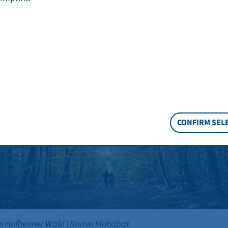
sure activities make the Hofheim city forest
cal recreation area.
rwege
CONFIRM SEL
m Hofheimer Wald
|
Ramin Mohabat