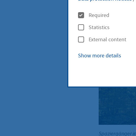
Numerous lei
O
attractive lo
Required
p
Statistics
t
External content
i
Wande
o
Show more details
n
s
Spaziergänger i