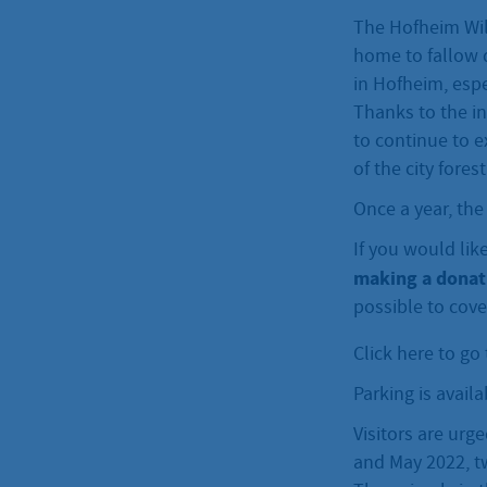
The Hofheim Wild
home to fallow d
in Hofheim, espe
Thanks to the in
to continue to e
of the city fore
Once a year, the
If you would lik
making a donat
possible to cov
Click here to go
Parking is avai
Visitors are urg
and May 2022, t