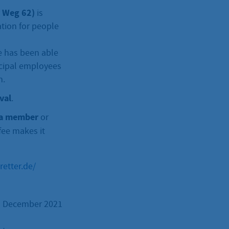
r Weg 62)
is
ation for people
re has been able
icipal employees
n.
val
.
 a member
or
fee makes it
retter.de/
 In December 2021