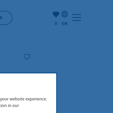
Number of bookmarked ite
R
0
EN
Language selection: Engl
 your website experience.
ion in our