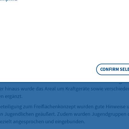
atz am Finanzamt war ob
n Gestaltung von
d Anwohnern oft kritisiert
ballfeld war
rftig, die Einzäunung
d alles war in einem recht
stand.
hung der Jugendlichen wurde
 seinen
CONFIRM SEL
hkeiten und
oten in zwei Bauabschnitten erweitert und ein wetterges
ber hinaus wurde das Areal um Kraftgeräte sowie verschiede
en ergänzt.
 Beteiligung zum Freiflächenkonzept wurden gute Hinweise 
n Jugendlichen geäußert. Zudem wurden Jugendgruppen 
ezielt angesprochen und eingebunden.