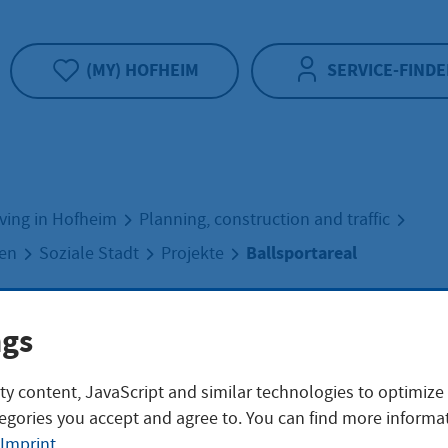
(MY) HOFHEIM
SERVICE-FINDE
iving in Hofheim
Planning, construction and traffic
Ballsportareal
uen
Soziale Stadt
Projekte
sportareal
ngs
ty content, JavaScript and similar technologies to optimize
ür Jugendliche
egories you accept and agree to. You can find more informat
Imprint
.