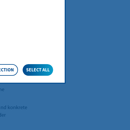
ECTION
SELECT ALL
chützter Raum
ne
und konkrete
der