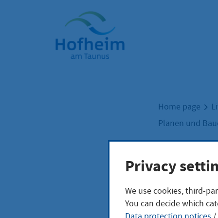
Home"
Home page
L
Planen und Ba
Ball
Privacy setti
We use cookies, third-par
Ein Platz f
You can decide which cat
Data protection notices
/