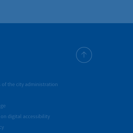
To top
 of the city administration
age
on digital accessibility
cy