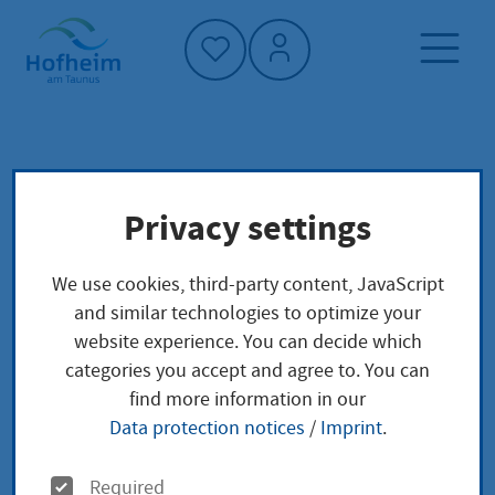
Home"
Home page
Living in Hofheim
Privacy settings
Planning, construction and traffic
Planen und Bauen
Soziale Stadt
Projekte
We use cookies, third-party content, JavaScript
Spielplatz großer Kletterfelsen
and similar technologies to optimize your
website experience. You can decide which
categories you accept and agree to. You can
Spielplatz großer
find more information in our
Kletterfelsen
Data protection notices
/
Imprint
.
O
Required