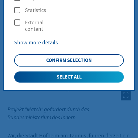
p
Statistics
t
External
i
content
o
Show more details
n
s
CONFIRM SELECTION
SELECT ALL
Projekt "Match" gefördert durch das
Bundesministerium des Innern
Wir, die Stadt Hofheim am Taunus, führen derzeit ein