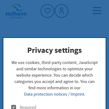
Home"
Home page
Living in Hofheim
Privacy settings
Society and social affairs
Migration
Frauentreff „Match – Vielfalt leben mit
We use cookies, third-party content, JavaScript
Kindern“
and similar technologies to optimize your
website experience. You can decide which
Frauentreff „Match –
categories you accept and agree to. You can
find more information in our
Vielfalt leben mit
Data protection notices
/
Imprint
.
Kindern“
O
Required