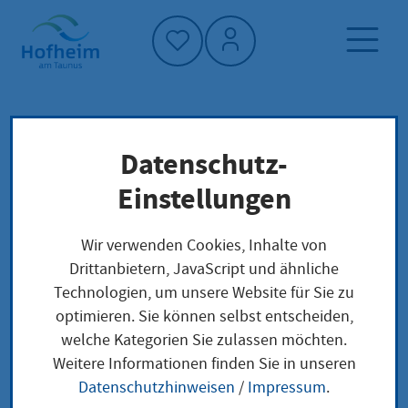
Startseite"
Datenschutz-
Startseite
Dienstleistung-Finder
Lokale Anliegen
Einstellungen
Eintragung von Einzelkaufleuten,
Personenhandelsgesellschaften und
Wir verwenden Cookies, Inhalte von
Kapitalgesellschaften in das Handelsregister
Drittanbietern, JavaScript und ähnliche
Technologien, um unsere Website für Sie zu
optimieren. Sie können selbst entscheiden,
Eintragung von
welche Kategorien Sie zulassen möchten.
Weitere Informationen finden Sie in unseren
Einzelkaufleuten,
Datenschutzhinweisen
/
Impressum
.