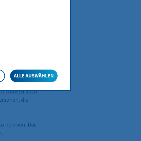
aus dem
r in Papierform
die im
hr von
N
ALLE AUSWÄHLEN
A),
 auf Wunsch auch
ersonen, die
r zu nehmen. Das
h.