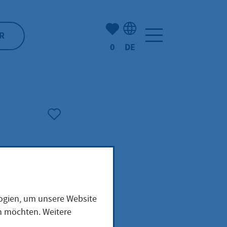
Anzahl der gemerkten Artike
R
0
DE
Sprachauswahl: Deutsch
logien, um unsere Website
en möchten. Weitere