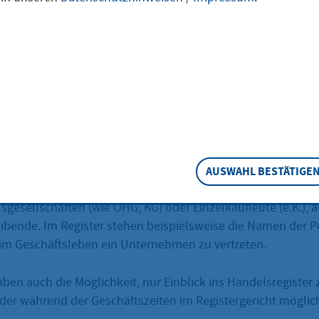
eschreibung
zwecken können Sie beim Registergericht einen Ausdruck 
führten Handelsregister beantragen. Soweit Schriftstücke nu
n Abschriften gefertigt.
ster gibt Auskunft über Tatsachen und Rechtsverhältnisse, 
it dort eingetragenen Unternehmen für den Rechtsverke
AUSWAHL BESTÄTIGE
 Eingetragen sind Kapitalgesellschaften (wie GmbH, AG, KGa
gesellschaften (wie OHG, KG) oder Einzelkaufleute (e.K.),
ibende. Im Register stehen beispielsweise die Namen der P
, im Geschäftsleben ein Unternehmen zu vertreten.
aben auch die Möglichkeit, nur Einblick ins Handelsregiste
 oder während der Geschäftszeiten im Registergericht möglic