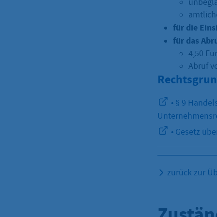
unbegla
amtlich
für die Eins
für das Abr
4,50 Eur
Abruf v
Rechtsgrun
• § 9 Handel
Unternehmensre
• Gesetz über
zurück zur Üb
Zustän