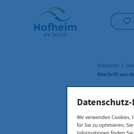
Startseite"
Startseite
Die
Abschrift aus d
Absc
Datenschutz-
Wir verwenden Cookies, I
Hand
für Sie zu optimieren. S
Informationen finden Sie