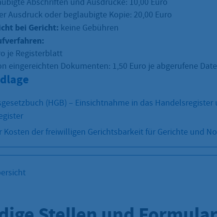
ubigte Abschriften und Ausdrucke: 10,00 Euro
er Ausdruck oder beglaubigte Kopie: 20,00 Euro
icht bei Gericht:
keine Gebühren
ufverfahren:
o je Registerblatt
on eingereichten Dokumenten: 1,50 Euro je abgerufene Date
dlage
sgesetzbuch (HGB) – Einsichtnahme in das Handelsregister
gister
 Kosten der freiwilligen Gerichtsbarkeit für Gerichte und N
ersicht
dige Stellen und Formula