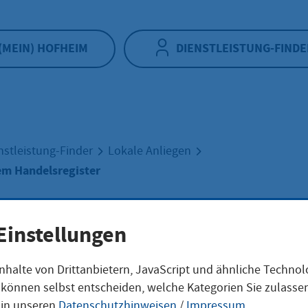
(MEIN) HOFHEIM
DIENSTLEISTUNG-FINDE
nstleistung-Finder
Lokale Anliegen
em Handelsregister
hrift aus dem
Einstellungen
nhalte von Drittanbietern, JavaScript und ähnliche Techno
elsregister
ie können selbst entscheiden, welche Kategorien Sie zulass
 in unseren
Datenschutzhinweisen
/
Impressum
.