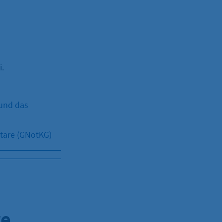
i.
 und das
otare (GNotKG)
re