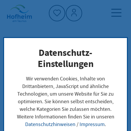
Startseite"
Datenschutz-
Startseite
Dienstleistung-Finder
Lokale Anliegen
Einstellungen
Kommanditgesellschaft (KG) anmelden
Wir verwenden Cookies, Inhalte von
Drittanbietern, JavaScript und ähnliche
Kommanditgesellscha
Technologien, um unsere Website für Sie zu
optimieren. Sie können selbst entscheiden,
ft (KG) anmelden
welche Kategorien Sie zulassen möchten.
Weitere Informationen finden Sie in unseren
Datenschutzhinweisen
/
Impressum
.