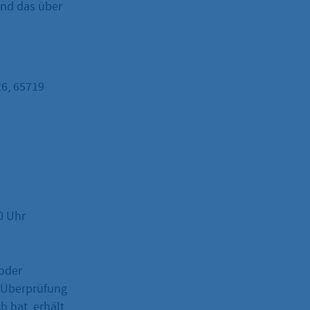
ind das über
6, 65719
0 Uhr
 oder
h Überprüfung
 hat, erhält