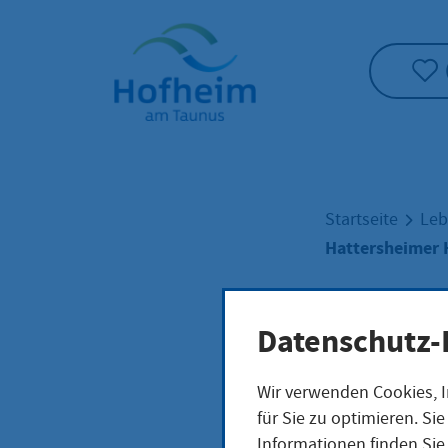
Startseite"
Startseite
Leb
Hattersheimer 
Hatt
Datenschutz-
Wir verwenden Cookies, I
Tafe
für Sie zu optimieren. S
Informationen finden Sie