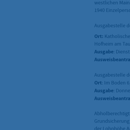
westlichen Main
1940 Einzelpers
Ausgabestelle de
Ort:
Katholisch
Hofheim am Ta
Ausgabe
: Diens
Ausweisbeantr
Ausgabestelle de
Ort
: Im Boden 6
Ausgabe
: Donne
Ausweisbeantr
Abholberechtigt 
Grundsicherung 
der Lohnhöhe An