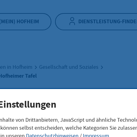
(MEIN) HOFHEIM
DIENSTLEISTUNG-FINDE
en in Hofheim
Gesellschaft und Soziales
Hofheimer Tafel
ersheimer Hofhe
Einstellungen
nhalte von Drittanbietern, JavaScript und ähnliche Techno
l
ie können selbst entscheiden, welche Kategorien Sie zulass
 in unseren
Datenschutzhinweisen
/
Impressum
.