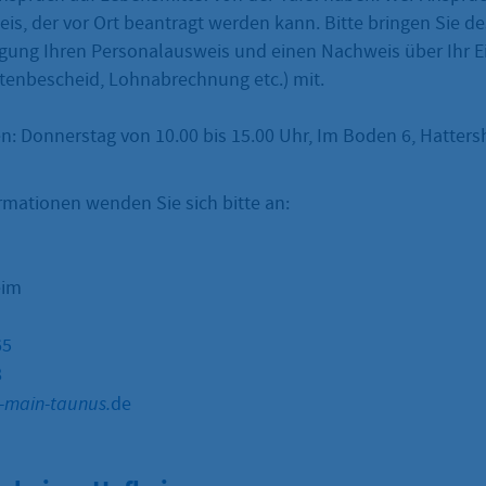
is, der vor Ort beantragt werden kann. Bitte bringen Sie d
gung Ihren Personalausweis und einen Nachweis über Ihr 
ntenbescheid, Lohnabrechnung etc.) mit.
n: Donnerstag von 10.00 bis 15.00 Uhr, Im Boden 6, Hatter
rmationen wenden Sie sich bitte an:
eim
65
8
s-main-taunus.
de