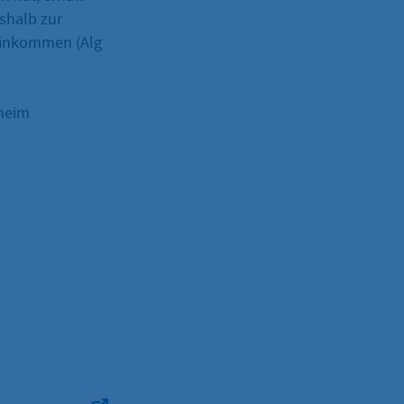
eshalb zur
Einkommen (Alg
sheim