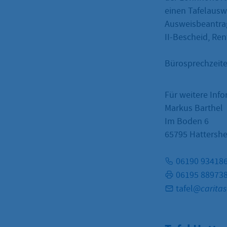
einen Tafelauswe
Ausweisbeantra
II-Bescheid, Re
Bürosprechzeite
Für weitere Info
Markus Barthel
Im Boden 6
65795 Hattersh
06190 93418
06195 88973
tafel@
carita