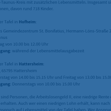
-Taunus-Kreis mit zusätzlichen Lebensmitteln. Insgesamt s
onen, davon rund 718 Kinder.
Hofheim
r Tafel in
:
es Gemeindezentrum St. Bonifatius, Hermann-Löns-Straße 2
unus
tag von 10.00 bis 12.00 Uhr
agung
: während der Lebensmittelausgabezeit
Hattersheim
r Tafel in
:
, 65795 Hattersheim
rstag von 14.00 bis 15.15 Uhr und Freitag von 13.00 bis 15.0
agung
: Donnerstags von 10.00 bis 15.00 Uhr
sind Personen, die Arbeitslosengeld II, eine niedrige Rente
erhalten. Auch wer einen niedrigen Lohn erhält, kann nac
spruch auf Lebensmittel von der Tafel haben. Wer Anspruch