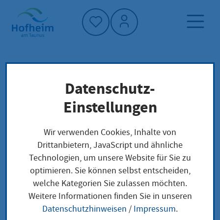
Startseite"
Datenschutz-
Startseite
Dienstleistung-Finder
Verwaltungsstruktur
Einstellungen
Regierungspräsidium Darmstadt - Dezernat IV /
Wi 43.1 - Immissionsschutz (Metall,
Wir verwenden Cookies, Inhalte von
Strahlenschutz)
Drittanbietern, JavaScript und ähnliche
Technologien, um unsere Website für Sie zu
optimieren. Sie können selbst entscheiden,
Regierungspräsidium
welche Kategorien Sie zulassen möchten.
Weitere Informationen finden Sie in unseren
Darmstadt - Dezernat
Datenschutzhinweisen
/
Impressum
.