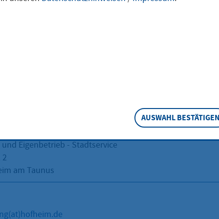
tservice
ift
AUSWAHL BESTÄTIGE
er Kreisstadt Hofheim am Taunus
 und Eigenbetrieb - Stadtservice
 2
eim am Taunus
ng(at)hofheim.de