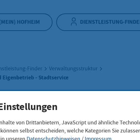
(MEIN) HOFHEIM
DIENSTLEISTUNG-FINDE
nstleistung-Finder
Verwaltungsstruktur
 Eigenbetrieb - Stadtservice
bereich und
Einstellungen
nhalte von Drittanbietern, JavaScript und ähnliche Techno
nbetrieb -
ie können selbst entscheiden, welche Kategorien Sie zulass
 in unseren
Datenschutzhinweisen
/
Impressum
.