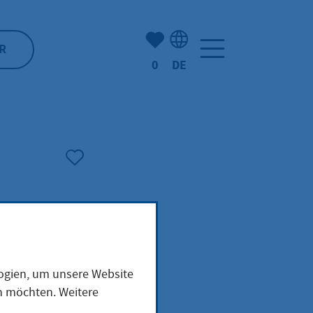
Anzahl der gemerkten Artike
R
0
DE
Sprachauswahl: Deutsch
logien, um unsere Website
en möchten. Weitere