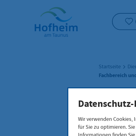
Startseite"
Startseite
Die
Fachbereich und
Fach
Datenschutz-
Wir verwenden Cookies, I
Eige
für Sie zu optimieren. S
Informationen finden Sie