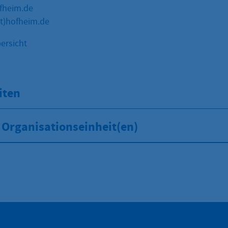
fheim.de
t)hofheim.de
ersicht
iten
 Organisationseinheit(en)