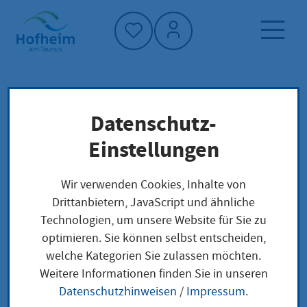
Startseite"
Datenschutz-
Startseite
Dienstleistung-Finder
Verwaltungsstruktur
Einstellungen
Verwaltungssteuerung und Betriebsleitung
Wir verwenden Cookies, Inhalte von
Drittanbietern, JavaScript und ähnliche
Verwaltungssteuerung
Technologien, um unsere Website für Sie zu
optimieren. Sie können selbst entscheiden,
und Betriebsleitung
welche Kategorien Sie zulassen möchten.
Weitere Informationen finden Sie in unseren
Datenschutzhinweisen
/
Impressum
.