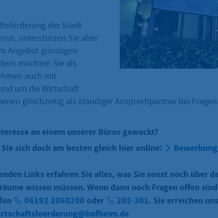
aftsförderung der Stadt
us, unterstützen Sie aber
em Angebot günstigen
dern möchten Sie als
ehmen auch mit
und um die Wirtschaft
enen gleichzeitig als ständiger Ansprechpartner bei Fragen 
nteresse an einem unserer Büros geweckt?
ie sich doch am besten gleich hier online:
Bewerbung
nden Links erfahren Sie alles, was Sie sonst noch über d
räume wissen müssen. Wenn dann noch Fragen offen sind,
efon
06192 2060200
oder
202-301
. Sie erreichen un
irtschaftsfoerderung@hofheim
.
de