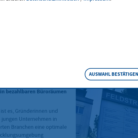
n Mietniveaus in Hofheim
des vergleichsweise
ndes verfügbarer
Innenstadtlage, wird mit
Innovationszentrum, kurz
derzentrum) in der
 Hofheim jungen, kleinen
Dienstleistungsunternehmen
AUSWAHL BESTÄTIGE
e der Kreisstadt die
geben, innovative
 in bezahlbaren Büroräumen
 ist es, Gründerinnen und
e jungen Unternehmen in
erten Branchen eine optimale
wicklungsumgebung