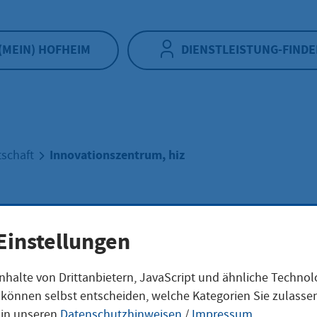
(MEIN) HOFHEIM
DIENSTLEISTUNG-FINDE
Innovationszentrum, hiz
tschaft
vationszentrum, 
Einstellungen
nhalte von Drittanbietern, JavaScript und ähnliche Techno
ie können selbst entscheiden, welche Kategorien Sie zulass
m für Existenzgründer und Jungunterneh
 in unseren
Datenschutzhinweisen
/
Impressum
.