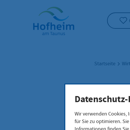
Startseite"
Startseite
Wir
Inno
Datenschutz-
Wir verwenden Cookies, I
für Sie zu optimieren. S
Das Zentru
Informationen finden Sie