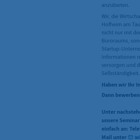
anzubieten.
Wir, die Wirtsch
Hofheim am Taun
nicht nur mit d
Büroraums, son
Startup-Untern
Informationen r
versorgen und di
Selbständigkeit.
Haben wir Ihr I
Dann bewerben S
Unter nachstehe
unsere Seminar
einfach an: Tel
Mail unter
w