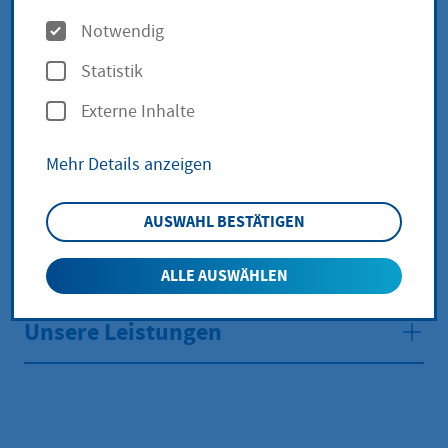
Finanzamt auf der
O
Notwendig
Internetseite des
p
Statistik
t
Bundeszentralamtes
Externe Inhalte
i
für Steuern
o
Mehr Details anzeigen
n
e
AUSWAHL BESTÄTIGEN
n
zurück zur Übersicht
ALLE AUSWÄHLEN
Unsere Leistungen