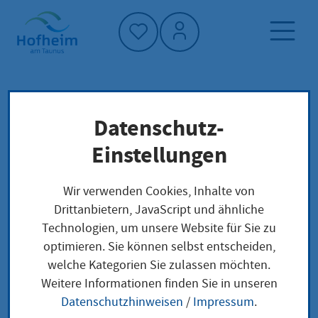
Startseite"
Datenschutz-
Startseite
Dienstleistung-Finder
Verwaltungsstruktur
Einstellungen
Suche nach zuständigem Finanzamt auf der
Internetseite des Bundeszentralamtes für
Wir verwenden Cookies, Inhalte von
Steuern
Drittanbietern, JavaScript und ähnliche
Technologien, um unsere Website für Sie zu
optimieren. Sie können selbst entscheiden,
Suche nach
welche Kategorien Sie zulassen möchten.
Weitere Informationen finden Sie in unseren
zuständigem
Datenschutzhinweisen
/
Impressum
.