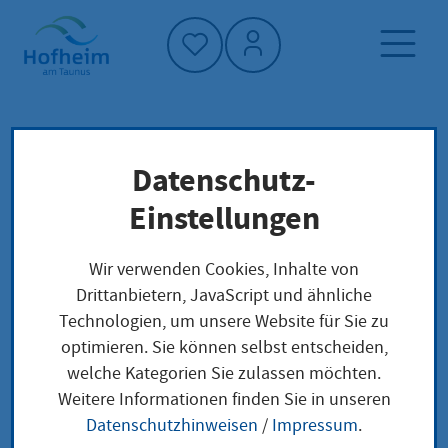
Startseite"
Datenschutz-
Startseite
Dienstleistung-Finder
Umsatzsteuer voranmelden
Lokale Anliegen
Einstellungen
Wir verwenden Cookies, Inhalte von
Umsatzsteuer
Drittanbietern, JavaScript und ähnliche
Technologien, um unsere Website für Sie zu
voranmelden
optimieren. Sie können selbst entscheiden,
welche Kategorien Sie zulassen möchten.
Weitere Informationen finden Sie in unseren
Datenschutzhinweisen
/
Impressum
.
Als Unternehmen müssen Sie in der Regel monatlich