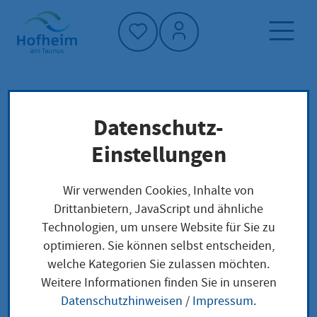
Startseite"
Datenschutz-
Startseite
Dienstleistung-Finder
Verwaltungsstruktur
Einstellungen
Hessisches Ministerium für Wirtschaft,
Energie, Verkehr, Wohnen und ländlichen
Wir verwenden Cookies, Inhalte von
Raum
Drittanbietern, JavaScript und ähnliche
Technologien, um unsere Website für Sie zu
optimieren. Sie können selbst entscheiden,
Hessisches
welche Kategorien Sie zulassen möchten.
Weitere Informationen finden Sie in unseren
Ministerium für
Datenschutzhinweisen
/
Impressum
.