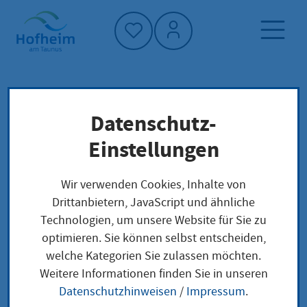
Startseite"
Datenschutz-
Startseite
Dienstleistung-Finder
Lokale Anliegen
Einstellungen
Energieversorgung: Betrieb von
Energieversorgungsnetzen - Genehmigung
Wir verwenden Cookies, Inhalte von
Drittanbietern, JavaScript und ähnliche
Technologien, um unsere Website für Sie zu
Energieversorgung:
optimieren. Sie können selbst entscheiden,
welche Kategorien Sie zulassen möchten.
Betrieb von
Weitere Informationen finden Sie in unseren
Energieversorgungsne
Datenschutzhinweisen
/
Impressum
.