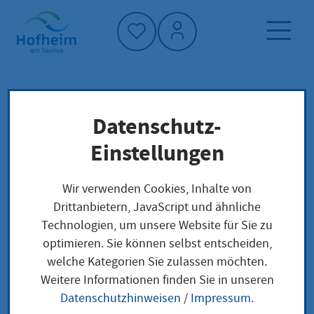
Startseite"
Datenschutz-
Startseite
Dienstleistung-Finder
Verwaltungsstruktur
Einstellungen
Beteiligungen und Gebühren
Wir verwenden Cookies, Inhalte von
Drittanbietern, JavaScript und ähnliche
Beteiligungen und
Technologien, um unsere Website für Sie zu
optimieren. Sie können selbst entscheiden,
Gebühren
welche Kategorien Sie zulassen möchten.
Weitere Informationen finden Sie in unseren
Datenschutzhinweisen
/
Impressum
.