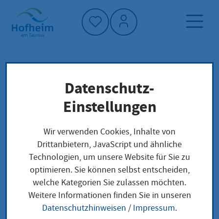
Startseite"
Datenschutz-
Startseite
Dienstleistung-Finder
Lokale Anliegen
Einstellungen
Abfall: Elektroschrott entsorgen
Wir verwenden Cookies, Inhalte von
Drittanbietern, JavaScript und ähnliche
Abfall: Elektroschrott
Technologien, um unsere Website für Sie zu
optimieren. Sie können selbst entscheiden,
entsorgen
welche Kategorien Sie zulassen möchten.
Weitere Informationen finden Sie in unseren
Datenschutzhinweisen
/
Impressum
.