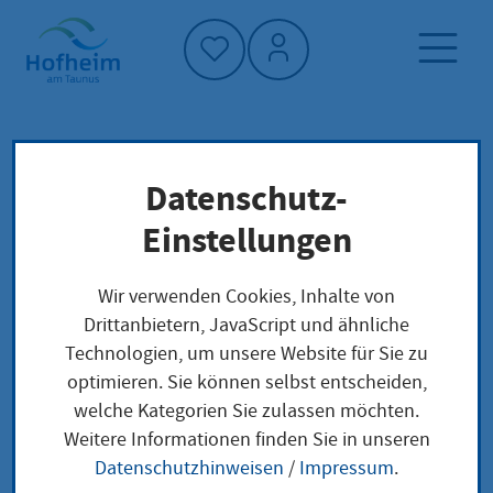
Startseite"
Datenschutz-
Startseite
Dienstleistung-Finder
Verwaltungsstruktur
Einstellungen
Hessisches Landesamt für Gesundheit und
Pflege - Abteilung V Pharmazie
Wir verwenden Cookies, Inhalte von
Drittanbietern, JavaScript und ähnliche
Technologien, um unsere Website für Sie zu
Hessisches Landesamt
optimieren. Sie können selbst entscheiden,
welche Kategorien Sie zulassen möchten.
für Gesundheit und
Weitere Informationen finden Sie in unseren
Pflege - Abteilung V
Datenschutzhinweisen
/
Impressum
.