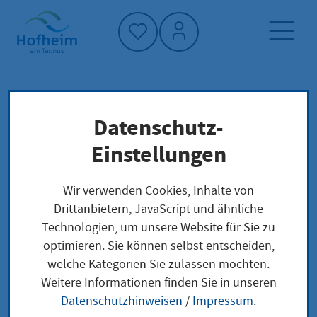
Startseite"
Datenschutz-
Startseite
Dienstleistung-Finder
Lokale Anliegen
Einstellungen
Betriebserlaubnis für Krankenhausapotheke
beantragen
Wir verwenden Cookies, Inhalte von
Drittanbietern, JavaScript und ähnliche
Technologien, um unsere Website für Sie zu
Betriebserlaubnis für
optimieren. Sie können selbst entscheiden,
welche Kategorien Sie zulassen möchten.
Krankenhausapotheke
Weitere Informationen finden Sie in unseren
beantragen
Datenschutzhinweisen
/
Impressum
.