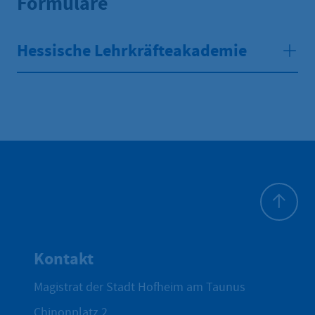
Formulare
Hessische Lehrkräfteakademie
Zum Seite
Kontakt
Magistrat der Stadt Hofheim am Taunus
Chinonplatz 2