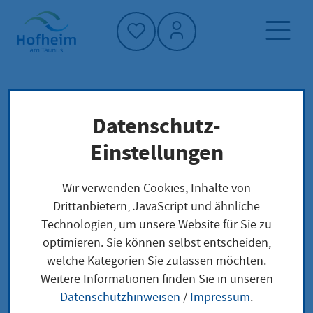
Startseite"
Datenschutz-
Startseite
Dienstleistung-Finder
Lehrerausbildung
Lokale Anliegen
Einstellungen
Wir verwenden Cookies, Inhalte von
Lehrerausbildung
Drittanbietern, JavaScript und ähnliche
Technologien, um unsere Website für Sie zu
optimieren. Sie können selbst entscheiden,
welche Kategorien Sie zulassen möchten.
Absolventen der Ersten Staatsprüfung müssen sich
Weitere Informationen finden Sie in unseren
zum Vorbereitungsdienst für ein Lehramt an einer
Datenschutzhinweisen
/
Impressum
.
öffentlichen Schule anmelden.