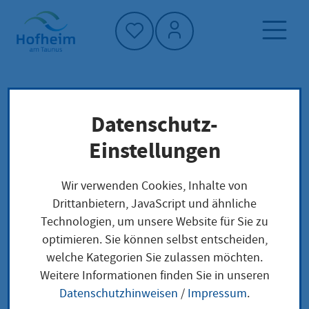
Startseite"
Datenschutz-
Startseite
Dienstleistung-Finder
Lokale Anliegen
Einstellungen
Gesellschaft mit beschränkter Haftung (GmbH)
anmelden
Wir verwenden Cookies, Inhalte von
Drittanbietern, JavaScript und ähnliche
Technologien, um unsere Website für Sie zu
Gesellschaft mit
optimieren. Sie können selbst entscheiden,
welche Kategorien Sie zulassen möchten.
beschränkter Haftung
Weitere Informationen finden Sie in unseren
(GmbH) anmelden
Datenschutzhinweisen
/
Impressum
.